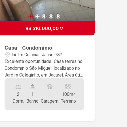
para conviver e receber visitas. Quintal
com Gramado nos Fundos: Um
excelente espaço reservado para o seu
pet, para as crianças brincarem ou até
R$ 310.000,00 V
para o seu futuro projeto de área
gourmet. Área de Serviço: Reservada e
funcional, otimizando o espaço do dia a
Casa - Condomínio
dia. Localização Privilegiada O Jardim
Jardim Colonia - Jacareí/SP
Paraíso é um bairro residencial em
Excelente oportunidade! Casa térrea no
constante valorização em Jacareí, com
Condomínio São Miguel, localizado no
fácil acesso a comércios locais,
Jardim Coleginho, em Jacareí. Área útil:
escolas e principais vias da cidade.
60 m² 2 quartos 1 banheiro Sala
Ideal para quem busca tranquilidade
Cozinha Quintal Garagem coberta
sem abrir mão da conveniência. Não
2
1
1
100m²
Condomínio já incluso a água Imóvel
perca essa chance! Saia do aluguel ou
Dorm.
Banho
Garagem
Terreno
bem localizado, em condomínio
faça um excelente investimento.
fechado, ideal para quem busca
segurança, tranquilidade e praticidade.
Ótima opção para moradia ou