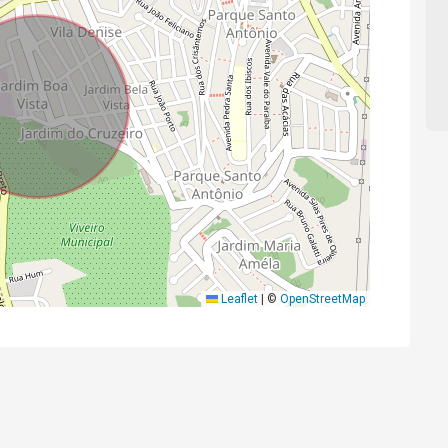
Leaflet
|
©
OpenStreetMap