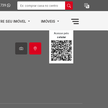
2739
RE SEU IMÓVEL
IMÓVEIS
Acesse pelo
celular