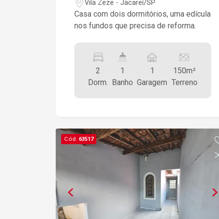
Vila Zeze - Jacareí/SP
Casa com dois dormitórios, uma edícula
nos fundos que precisa de reforma.
2
1
1
150m²
Dorm.
Banho
Garagem
Terreno
Cód.
63517