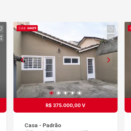
Cód.
64429
R$ 375.000,00 V
Casa - Padrão