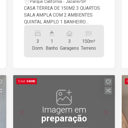
Parque California - Jacareí/SP
CASA TÉRREA DE 150M2 3 QUARTOS
SALA AMPLA COM 2 AMBIENTES
QUINTAL AMPLO 1 BANHEIRO
GARAGEM PARA 3 CARROS ÓTIMA
LOCALIZAÇÃO RUA SEM SAÍDA
3
1
3
150m²
SOSSEGADA E FAMILIAR PRÓXIMOS A
Dorm.
Banho
Garagens
Terreno
COMÉRCIO, HOSPITAL SÃO
FRANCISCO, UBS, CRECHE E PONTO
DE ÔNIBUS.
Cód.
54045
Imagem em
preparação