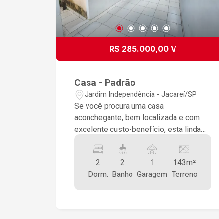
R$ 285.000,00 V
Casa - Padrão
Jardim Independência - Jacareí/SP
Se você procura uma casa
aconchegante, bem localizada e com
excelente custo-benefício, esta linda
casa no Jardim Independência, em
Jacareí/SP, é perfeita para você! ?
2
2
1
143m²
Características do Imóvel: 130m² de
Dorm.
Banho
Garagem
Terreno
área construída 2 dormitórios
confortáveis 2 banheiros Cozinha
funcional Área com churrasqueira ?
ideal para momentos de lazer Garagem