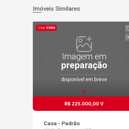
Imóveis Similares
Cód.
52656
Imagem em
preparação
disponível em breve
R$ 225.000,00 V
Casa - Padrão