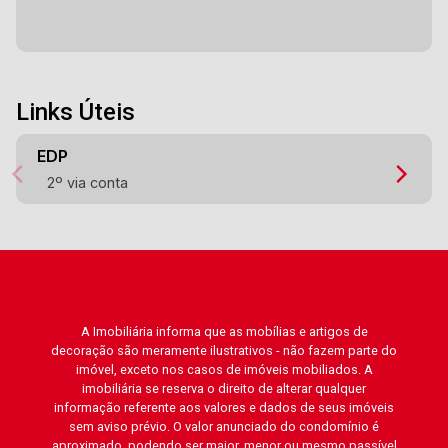
Links Úteis
EDP
2º via conta
A Imobiliária informa que as mobílias e artigos de
decoração são meramente ilustrativos - não fazem parte do
imóvel, exceto nos casos de imóveis mobiliados. A
imobiliária se reserva o direito de alterar qualquer
informação referente aos valores e dados de seus imóveis
sem aviso prévio. O valor anunciado do condomínio é
aproximado, podendo ser maior, menor ou mesmo passível