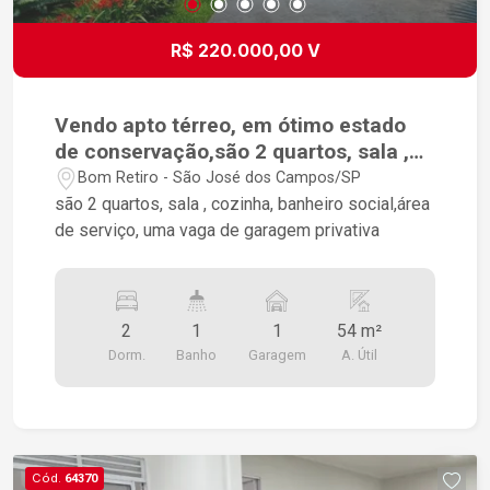
R$ 220.000,00 V
Vendo apto térreo, em ótimo estado
de conservação,são 2 quartos, sala ,
cozinha, banheiro social,área de
Bom Retiro - São José dos Campos/SP
serviço
são 2 quartos, sala , cozinha, banheiro social,área
de serviço, uma vaga de garagem privativa
2
1
1
54 m²
Dorm.
Banho
Garagem
A. Útil
Cód.
64370