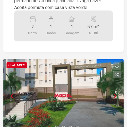
permanente Cozinha planejada 1 vaga Lazer
Aceita permuta com casa vista verde
2
1
1
57 m²
Dorm.
Banho
Garagem
A. Útil
Cód.
64373