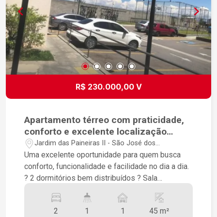
R$ 230.000,00 V
Apartamento térreo com praticidade,
conforto e excelente localização
dentro do condomínio.
Jardim das Paineiras II - São José dos
Campos/SP
Uma excelente oportunidade para quem busca
conforto, funcionalidade e facilidade no dia a dia.
? 2 dormitórios bem distribuídos ? Sala
aconchegante e bem iluminada ? Cozinha com
gabinete de pia, proporcionando mais praticidade
2
1
1
45 m²
e organização ? Banheiro social ? Apartamento