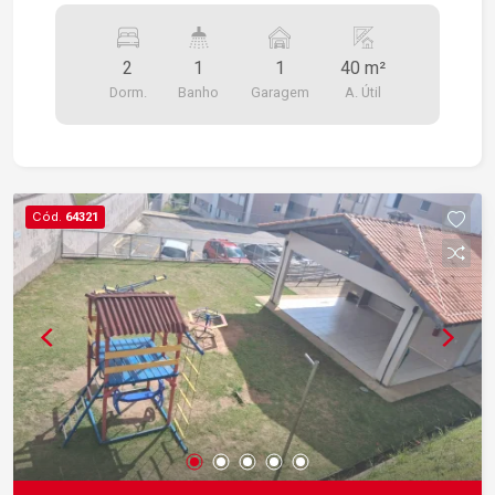
2
1
1
40 m²
Dorm.
Banho
Garagem
A. Útil
Cód.
64321