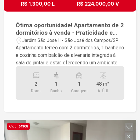
R$ 1.300,00 L
R$ 224.000,00 V
Ótima oportunidade! Apartamento de 2
dormitórios à venda - Praticidade e
conforto!
Jardim São José II - São José dos Campos/SP
Apartamento térreo com 2 dormitórios, 1 banheiro
e cozinha com balcão de alvenaria integrada à
sala de jantar e estar, oferecendo um ambiente
funcional e aconchegante. O condomínio oferece
alguns itens de lazer e conveniência, como: -
2
1
1
48 m²
Salão de festas - Minimercado OKEO -
Dorm.
Banho
Garagem
A. Útil
Playground para crianças - Quadra poli esportiva
- Portaria 24 horas O imóvel conta com 1 vaga de
garagem descoberta e fácil acesso, sendo
necessário descer apenas um lance de escada
para acessar o apartamento. Uma ótima opção
Cód.
64308
para quem busca praticidade, segurança e lazer
básico!