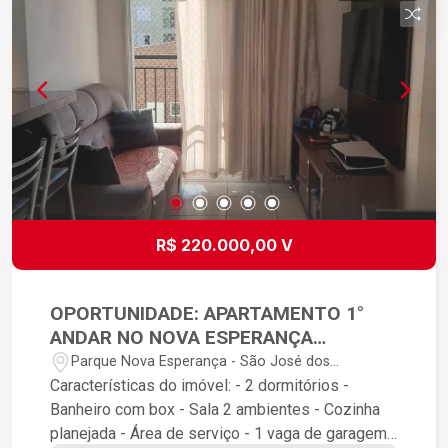
garantida. Estrutura do Condomínio: Lazer para
Toda a Família: Opções de entretenimento sem
precisar sair de casa. Segurança 24h: Portaria e
monitoramento para garantir a tranquilidade de
quem você ama. Ambiente Familiar: Condomínio
organizado e muito bem cuidado. Localização:
Situado na Zona Leste, com fácil acesso a
comércios locais, supermercados, escolas e
transporte público, garantindo facilidade na sua
rotina diária.
R$ 220.000,00 V
OPORTUNIDADE: APARTAMENTO 1°
ANDAR NO NOVA ESPERANÇA
CEREJEIRAS!
Parque Nova Esperança - São José dos
Campos/SP
Características do imóvel: - 2 dormitórios -
Banheiro com box - Sala 2 ambientes - Cozinha
planejada - Área de serviço - 1 vaga de garagem -