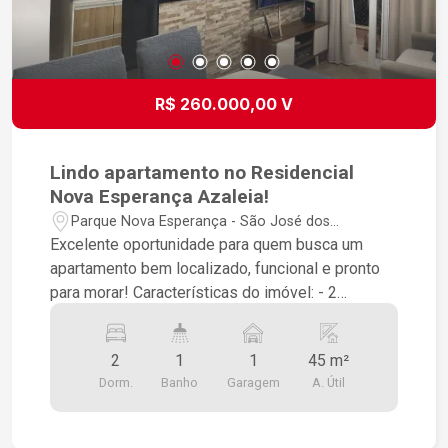
R$ 260.000,00 V
Lindo apartamento no Residencial
Nova Esperança Azaleia!
Parque Nova Esperança - São José dos
Campos/SP
Excelente oportunidade para quem busca um
apartamento bem localizado, funcional e pronto
para morar! Características do imóvel: - 2
dormitórios planejados - Banheiro - Sala 2
ambientes - Cozinha planejada - Área de serviço
2
1
1
45 m²
- Sacada - 1 vaga de garagem - 1° andar
Dorm.
Banho
Garagem
A. Útil
Diferenciais: - Divisória em mármore entre a
cozinha e a sala - Área de serviço separada por
divisória de vidro até o teto - Pia da cozinha e