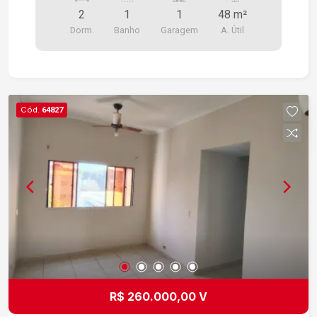
ÓTIMA LOCALIZAÇÃO, PORTARIA, SALÃO DE
2
1
1
48 m²
FESTAS, ÓTIMA ACADEMIA, ÁREA GOURMET,
Dorm.
Banho
Garagem
A. Útil
SALÃO KIDS, AMPLO ESPAÇO PARA LAZER,
CONDOMINIO NOVO. PRONTO PRA MORAR!
Cód.
64827
R$ 260.000,00 V