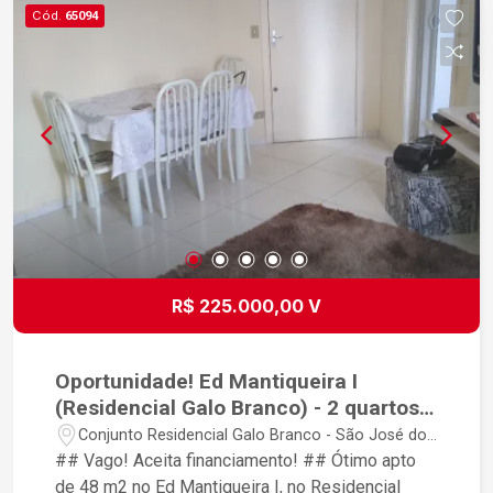
Cód.
65094
R$ 225.000,00 V
Oportunidade! Ed Mantiqueira I
(Residencial Galo Branco) - 2 quartos /
1 vaga / 1° andar
Conjunto Residencial Galo Branco - São José dos
Campos/SP
## Vago! Aceita financiamento! ## Ótimo apto
de 48 m2 no Ed Mantiqueira I, no Residencial