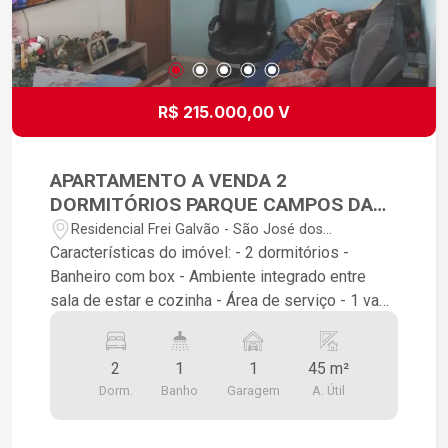
R$ 215.000,00 V
APARTAMENTO A VENDA 2
DORMITÓRIOS PARQUE CAMPOS DAS
ACÁCIAS
Residencial Frei Galvão - São José dos
Campos/SP
Características do imóvel: - 2 dormitórios -
Banheiro com box - Ambiente integrado entre
sala de estar e cozinha - Área de serviço - 1 vaga
de garagem O condomínio possui: - Quadra -
Playground - Academia ao ar livre - Churrasqueira
2
1
1
45 m²
- Mini mercado Diferenciais: - Imóvel com pintura
Dorm.
Banho
Garagem
A. Útil
- Banheiro com box, espelho e chuveiro - O
apartamento fica andar alto - Vaga de garagem
próximo ao bloco - Ótima localização próximo a