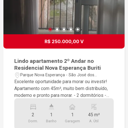
R$ 250.000,00 V
Lindo apartamento 2º Andar no
Residencial Nova Esperança Buriti
Parque Nova Esperança - São José dos
Campos/SP
Excelente oportunidade para morar ou investir!
Apartamento com 45m², muito bem distribuído,
moderno e pronto para morar. - 2 dormitórios -
Sala integrada com cozinha - Banheiro moderno
com box de vidro - 1 vaga de garagem - Projeto
2
1
1
45 m²
de cobertura da vaga já aprovado Áreas do
Dorm.
Banho
Garagem
A. Útil
condomínio: - Mini mercado - Academia - Salão