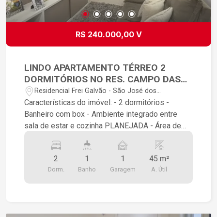
R$ 240.000,00 V
LINDO APARTAMENTO TÉRREO 2
DORMITÓRIOS NO RES. CAMPO DAS
ACÁCIAS
Residencial Frei Galvão - São José dos
Campos/SP
Características do imóvel: - 2 dormitórios -
Banheiro com box - Ambiente integrado entre
sala de estar e cozinha PLANEJADA - Área de
serviço - 1 vaga de garagem O condomínio
possui: - Quadra - Playground - Academia ao ar
2
1
1
45 m²
livre - Churrasqueira - Mini mercado Diferenciais:
Dorm.
Banho
Garagem
A. Útil
- Imóvel com pintura nova - Banheiro com box,
espelho e chuveiro - O apartamento fica no térreo
- Vaga de garagem - Ótima localização próximo a
escola, mercados e comércios em geral