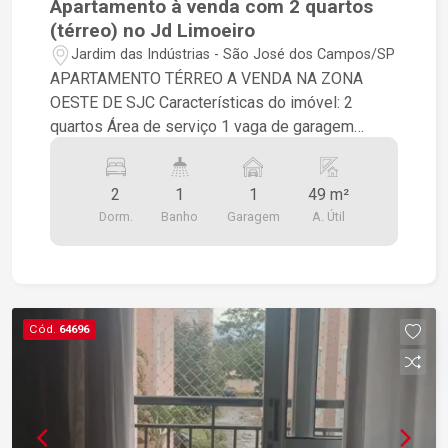
Apartamento à venda com 2 quartos
(térreo) no Jd Limoeiro
Jardim das Indústrias - São José dos Campos/SP
APARTAMENTO TÉRREO A VENDA NA ZONA
OESTE DE SJC Características do imóvel: 2
quartos Área de serviço 1 vaga de garagem
Apartamento térreo (mais praticidade e
acessibilidade) Ideal para: Quem não quer subir
2
1
1
49 m²
escadas Idosos ou famílias com crianças
Dorm.
Banho
Garagem
A. Útil
Investidores (ótima liquidez) Ótimo custo-
benefício na região
Cód.
64696