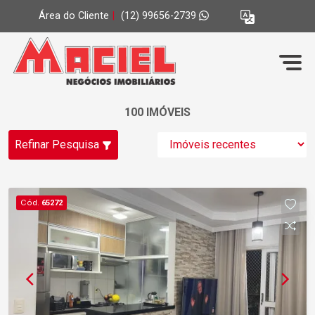
Área do Cliente
|
(12) 99656-2739
100 IMÓVEIS
Refinar Pesquisa
Cód.
65272