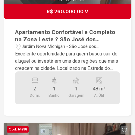
R$ 260.000,00 V
Apartamento Confortável e Completo
na Zona Leste ? São José dos
Campos/SP
Jardim Nova Michigan - São José dos
Campos/SP
Excelente oportunidade para quem busca sair do
aluguel ou investir em uma das regiões que mais
crescem na cidade. Localizado na Estrada do
Mato Dentro, este apartamento oferece a
combinação perfeita de praticidade, segurança e
2
1
1
48 m²
lazer para a sua família. Destaques do
Dorm.
Banho
Garagem
A. Útil
Apartamento: Ambientes Integrados: Sala de
estar e sala de jantar ideais para receber amigos
e familiares. Espaço Otimizado: 2 dormitórios
aconchegantes e bem arejados. Praticidade no
Dia a Dia: Banheiro social funcional e área de
Cód.
64918
serviço integrada. Vaga de Garagem: 1 vaga