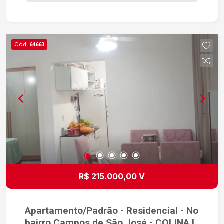
com churrasqueira - Parquinho - Mini quadra
Imóvel com ótima iluminação natural, ambientes
bem ventilados e acabamento moderno. Agende
uma visita e venha conhecer seu novo lar!
Cód.
64663
R$ 215.000,00 V
Apartamento/Padrão - Residencial - No
bairro Campos de São José - COLINA I