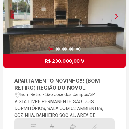
R$ 230.000,00 V
APARTAMENTO NOVINHO!!! (BOM
RETIRO) REGIÃO DO NOVO
HORIZONTE. PODE FINANCIAR.
Bom Retiro - São José dos Campos/SP
VISTA LIVRE PERMANENTE. SÃO DOIS
DORMITÓRIOS, SALA COM 02 AMBIENTES,
COZINHA, BANHEIRO SOCIAL, ÁREA DE
SERVIÇO, PISO LAMINADO, VAGA DE GARAGEM,