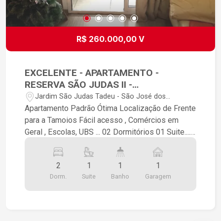
R$ 260.000,00 V
EXCELENTE - APARTAMENTO -
RESERVA SÃO JUDAS II -
OPORTUNIDADE
Jardim São Judas Tadeu - São José dos
Campos/SP
Apartamento Padrão Ótima Localização de Frente
para a Tamoios Fácil acesso , Comércios em
Geral , Escolas, UBS ... 02 Dormitórios 01 Suite....
Sala , Area de Serviço Varanda Gourmet... 01 Vaga
de Estacionamento Coberta.... Já possui estrutura
2
1
1
1
Pronta para Elevador ... Quitado ,pode ser
Dorm.
Suite
Banho
Garagem
Financiado... OPORTUNIDADE.........