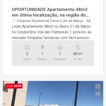
OPORTUNIDADE Apartamento 48m2
em ótima localização, na região do
Parque industrial com 2 quartos, 1
Conjunto Residencial Trinta e Um de Março - São
banheiro, 1 vaga de Garagem.
José dos Campos/SP
Lindo Apartamento 48m2 no Bairro 31 de Março
no Condomínio Vila das Palmeiras 1, próximo ao
mercado Simpatia, farmácias com fácil acesso a
Marginal e Via Dutra. 2 quartos com ventilador de
teto 1 banheiro com Box Blindex e armário
2
1
1
48 m²
Cozinha com Armários Área de Serviço Sala com
Dorm.
Banho
Garagem
A. Útil
Ventilador de teto. Não possui elevador Portaria
24 horas. Churrasqueira Salao de jogos
Playgraund Salão de Festas
Cód.
64794