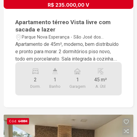
R$ 235.000,00 V
Apartamento térreo Vista livre com
sacada e lazer
Parque Nova Esperança - São José dos
Campos/SP
Apartamento de 45m², moderno, bem distribuído
e pronto para morar. 2 dormitórios piso novo,
todo em porcelanato. Sala integrada à cozinha.
Cozinha Planejada Sacada com Fechamento de
Vidro. Banheiro com box de vidro 1 vaga de
2
1
1
45 m²
garagem Projeto de cobertura da vaga já
Dorm.
Banho
Garagem
A. Útil
aprovado O condomínio oferece mini mercado,
academia, salão de festas com churrasqueira,
parquinho e mini quadra. Imóvel com excelente
iluminação natural, ambientes bem ventilados e
acabamento moderno. Ótima oportunidade para
Cód.
64884
quem busca conforto, praticidade e qualidade de
vida.