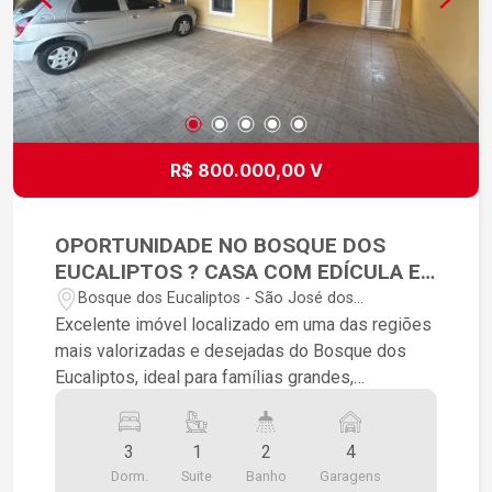
R$ 800.000,00 V
OPORTUNIDADE NO BOSQUE DOS
EUCALIPTOS ? CASA COM EDÍCULA E
ENTRADA INDEPENDENTE!
Bosque dos Eucaliptos - São José dos
Campos/SP
Excelente imóvel localizado em uma das regiões
mais valorizadas e desejadas do Bosque dos
Eucaliptos, ideal para famílias grandes,
investidores ou para quem busca renda extra
com locação. ? Casa Principal: ? 3 dormitórios,
3
1
2
4
sendo 1 suíte ? Sala ampla e aconchegante ?
Dorm.
Suite
Banho
Garagens
Cozinha espaçosa ? 1 banheiro social ?