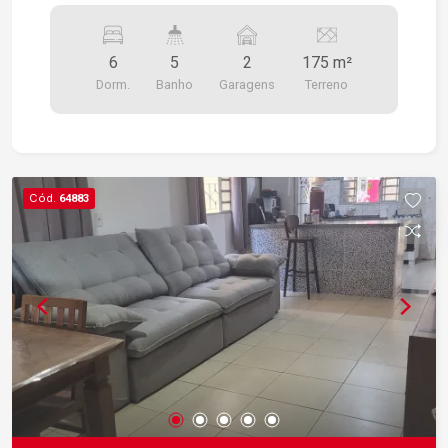
6
5
2
175 m²
Dorm.
Banho
Garagens
Terreno
Cód.
64883