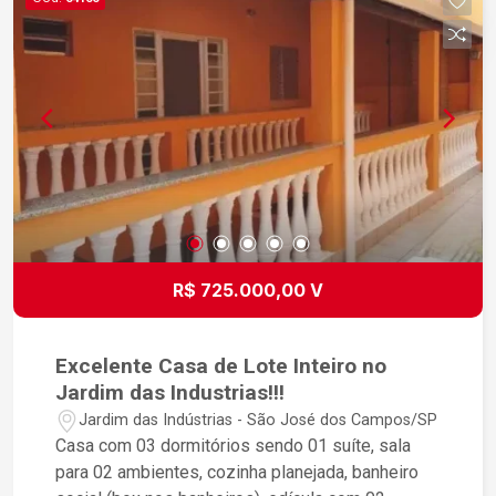
hóspedes ou home office). Lazer: Espaço
gourmet com churrasqueira para os momentos
em família. Diferencial: Corredores laterais em
ambos os lados, garantindo ventilação e
iluminação natural. Vagas: Garagem para até 4
carros. Localização Privilegiada: Ao lado da área
verde, próximo às melhores escolas e comércios
do bairro, em uma rua tranquila e sem fluxo de
veículos. Segurança, espaço e tranquilidade em
um só lugar.
R$ 725.000,00 V
Excelente Casa de Lote Inteiro no
Jardim das Industrias!!!
Jardim das Indústrias - São José dos Campos/SP
Casa com 03 dormitórios sendo 01 suíte, sala
para 02 ambientes, cozinha planejada, banheiro