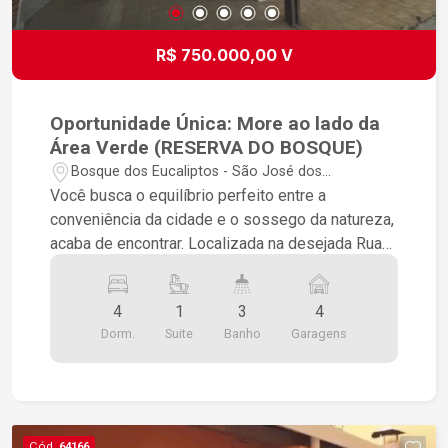
R$ 750.000,00 V
Oportunidade Única: More ao lado da
Área Verde (RESERVA DO BOSQUE)
Bosque dos Eucaliptos - São José dos
Campos/SP
Você busca o equilíbrio perfeito entre a
conveniência da cidade e o sossego da natureza,
acaba de encontrar. Localizada na desejada Rua
Janaúba (sem saída!), no Reserva do Bosque,
esta casa térrea oferece a segurança e a
4
1
3
4
privacidade que sua família merece. Destaques
Dorm.
Suite
Banho
Garagens
do Imóvel: Terreno: 250m² | Área Construída:
140m² Casa Principal: 3 dormitórios (1 suíte),
salas de estar e jantar integradas e cozinha com
planejados. Edícula Completa: Suíte privativa nos
fundos com sala e dormitório (perfeito para
Cód.
64166