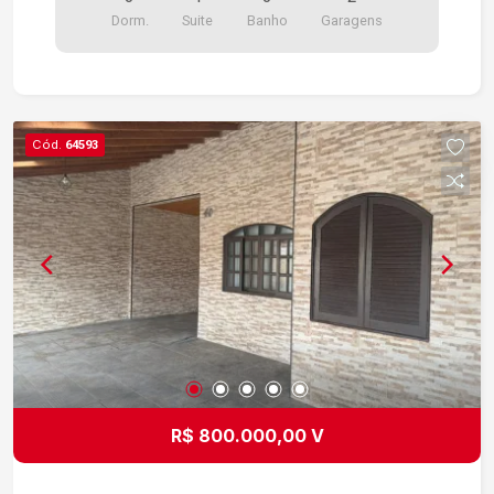
Dorm.
Suite
Banho
Garagens
Cód.
64593
R$ 800.000,00 V