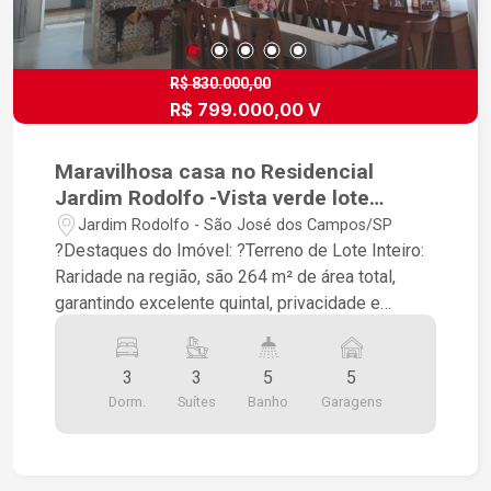
R$ 830.000,00
R$ 799.000,00 V
Maravilhosa casa no Residencial
Jardim Rodolfo -Vista verde lote
inteiro
Jardim Rodolfo - São José dos Campos/SP
?Destaques do Imóvel: ?Terreno de Lote Inteiro:
Raridade na região, são 264 m² de área total,
garantindo excelente quintal, privacidade e
ventilação. ?3 Suítes Amplas: Conforto absoluto
para toda a família. Chega de disputar o banheiro
3
3
5
5
de manhã! ?Conceito Aberto e Moderno: Sala
Dorm.
Suítes
Banho
Garagens
totalmente integrada com a cozinha, perfeita para
receber amigos e interagir com a família
enquanto cozinha. ?Pé-Direito Duplo: A sala conta
com uma altura imponente, que proporciona uma