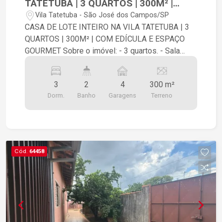
TATETUBA | 3 QUARTOS | 300M² |
COM EDÍCULA E ESPAÇO GOURMET
Vila Tatetuba - São José dos Campos/SP
CASA DE LOTE INTEIRO NA VILA TATETUBA | 3
QUARTOS | 300M² | COM EDÍCULA E ESPAÇO
GOURMET Sobre o imóvel: - 3 quartos. - Sala
ampla. - Copa e cozinha integradas (2
ambientes). - 1 banheiro social com box de vidro.
3
2
4
300 m²
- 4 vagas de garagem. - Portão automatizado.
Dorm.
Banho
Garagens
Terreno
Espaço gourmet com churrasqueira, despensa e
um banheiro adicional. Edícula completa: - 1
quarto. - Sala. - Cozinha. - Banheiro social. 300m²
de terreno e 164m² de construção.
Documentação OK, aceita financiamento. Em uma
Cód.
64458
das melhores localizações da Vila Tatetuba,
próximo a mercados e postos de combustíveis,
com fácil acesso as principais vias da região
leste e a rodovia Presidente Dutra.