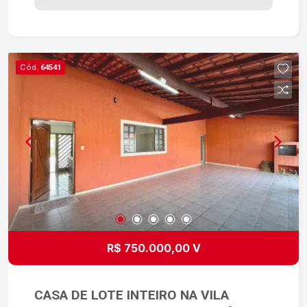
Lavanderia ? 4 vagas de garagem ? Área dos
Fundos: ? 1 quarto adicional ? 1 banheiro ?
Espaço versátil para hóspedes, escritório ou
depósito ? Edícula Sobradada com Entrada
Cód.
64541
Privativa: ? 1 dormitório ? Sala ? Cozinha ? 1
banheiro ? Total independência da casa principal
? Localização privilegiada no Bosque dos
Eucaliptos, próximo a escolas, supermercados,
farmácias, comércio e com fácil acesso às
principais vias da cidade. ? Excelente
oportunidade para quem procura um imóvel
completo, com espaço para toda a família e
potencial para geração de renda. ? Entre em
contato agora mesmo e agende sua visita. Não
perca essa oportunidade!
R$ 750.000,00 V
CASA DE LOTE INTEIRO NA VILA