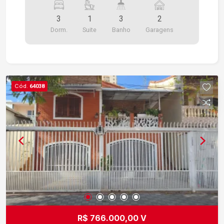
maior empreendimento da zona Leste.
3
1
3
2
Dorm.
Suite
Banho
Garagens
Cód.
64038
R$ 766.000,00 V