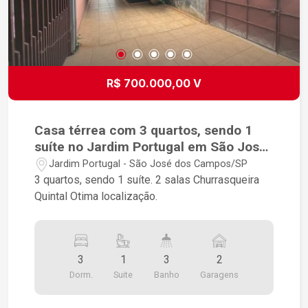
R$ 700.000,00 V
Casa térrea com 3 quartos, sendo 1
suíte no Jardim Portugal em São José
dos Campos-SP.
Jardim Portugal - São José dos Campos/SP
3 quartos, sendo 1 suíte. 2 salas Churrasqueira
Quintal Otima localização.
3
1
3
2
Dorm.
Suite
Banho
Garagens