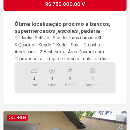
R$ 750.000,00 V
Ótima localização próximo a bancos,
supermercados ,escolas ,padaria
Jardim Satélite - São José dos Campos/SP
3 Quartos - Sendo 1 Suite - Sala - Cozinha
Americana - 2 Banheiros - Área Goumet com
Churrasqueira - Fogão e Forno a Lenha Jardim -
Garagem coberta para 3 carros Obs - Piso frio
em geral
3
1
2
3
Dorm.
Suite
Banho
Garagens
Cód.
64816