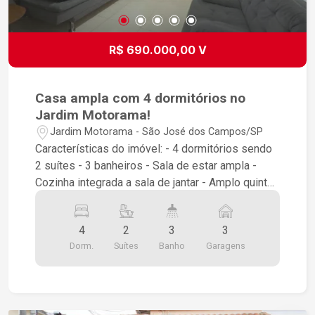
sua família, agende uma visita e venha conhecer
esta oportunidade.
R$ 690.000,00 V
Casa ampla com 4 dormitórios no
Jardim Motorama!
Jardim Motorama - São José dos Campos/SP
Características do imóvel: - 4 dormitórios sendo
2 suítes - 3 banheiros - Sala de estar ampla -
Cozinha integrada a sala de jantar - Amplo quintal
- Garagem coberta para 3 carros No corpo da
casa são 3 dormitórios sendo 1 suíte, a outra
4
2
3
3
suíte fica na parte de cima e o acesso é por uma
Dorm.
Suítes
Banho
Garagens
escada que fica ao lado de fora da casa. Todos
os cômodos são bem amplos. Possui excelente
localização próximo a escolas, mercados, ponto
de ônibus e comércios em geral. Agende já uma