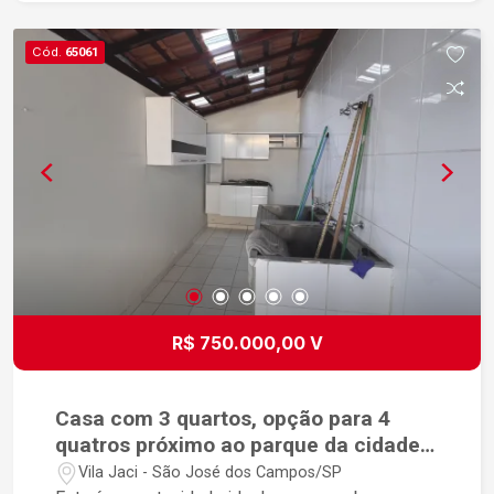
Cód.
65061
R$ 750.000,00 V
Casa com 3 quartos, opção para 4
quatros próximo ao parque da cidade e
ao centro Excelente localização
Vila Jaci - São José dos Campos/SP