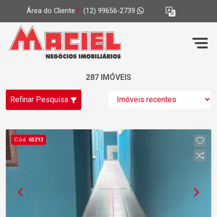
Área do Cliente
|
(12) 99656-2739
287 IMÓVEIS
Refinar Pesquisa
Cód.
65212