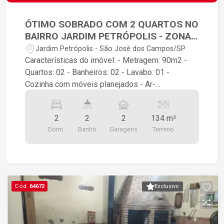
ÓTIMO SOBRADO COM 2 QUARTOS NO
BAIRRO JARDIM PETRÓPOLIS - ZONA
SUL DE SÃO JOSÉ DOS CAMPOS
Jardim Petrópolis - São José dos Campos/SP
Características do imóvel: - Metragem: 90m2 -
Quartos: 02 - Banheiros: 02 - Lavabo: 01 -
Cozinha com móveis planejados - Ar-
condicionado em um dos quartos - Divisória
sala/quarto, quando fechada transforma um dos
2
2
2
134 m²
quartos em suíte - Piso inferior: garagem, sala,
Dorm.
Banho
Garagens
Terreno
cozinha, quartos e área de lazer com
churrasqueira, banheiro de apoio e piscina - Piso
superior: área de lazer com churrasqueira, lavabo
e área de serviço - Vagas de garagem: 02 -
Portão automático O Jardim Petrópolis, ao lado
Cód.
64672
Exclusivo
do Conjunto Residencial 31 de Março, é um bairro
residencial consolidado de São José dos
Campos, perfeito para famílias que buscam