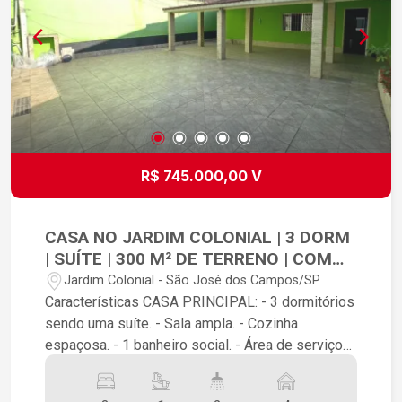
Entre em contato para mais informações e
agende uma visita!
R$ 745.000,00 V
CASA NO JARDIM COLONIAL | 3 DORM
| SUÍTE | 300 M² DE TERRENO | COM
EDÍCULA
Jardim Colonial - São José dos Campos/SP
Características CASA PRINCIPAL: - 3 dormitórios
sendo uma suíte. - Sala ampla. - Cozinha
espaçosa. - 1 banheiro social. - Área de serviço
coberta no corredor - Quintal amplo na frente com
possibilidade de ampliação para um espaço