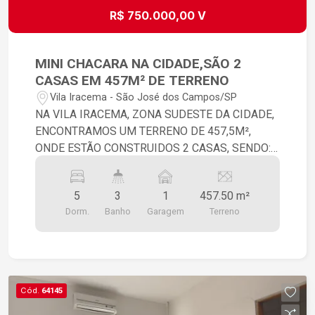
R$ 750.000,00 V
MINI CHACARA NA CIDADE,SÃO 2
CASAS EM 457M² DE TERRENO
Vila Iracema - São José dos Campos/SP
NA VILA IRACEMA, ZONA SUDESTE DA CIDADE,
ENCONTRAMOS UM TERRENO DE 457,5M²,
ONDE ESTÃO CONSTRUIDOS 2 CASAS, SENDO:
CASA 01 - NO NIVEL DA RUA TENDO GARAGEM
PARA 3 CARROS COBERTA, SALA, COPA,
5
3
1
457.50 m²
COZINHA COM FOGÃO A LENHA E
Dorm.
Banho
Garagem
Terreno
CHURRASQUEIRA, 3 DOMITORIOS, 2 WCS COM
BOX BLINDEX, AREA DE SERVIÇO BEM AMPLA.
CASA 02 - ABAIXO DO NIVEL DA RUA COM
ENTRADA SEPARADA, TEMOS 2 DORMITORIOS,
SALA, COZINHA, 1WC, UMA DESPENSA, AREA
Cód.
64145
DE SERVIÇO SOBRANDO UM VASTO QUINTAL