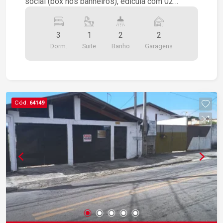
social (box nos banheiros), edícula com 02
quartos, sala e cozinha. Garagem para 02 carros
com portão automático e churrasqueira.
3
1
2
2
Dorm.
Suite
Banho
Garagens
Cód.
64149