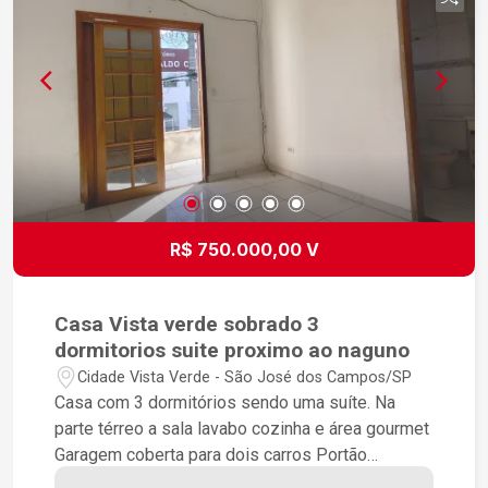
PARA FORMAR UM POMAR SE DESEJAR,
CONSTRUIR UMA PISCINA ETC... DOCUMENTO
ESCRITURA DO TERRENO REGISTRADA,
FALTANDO FAZER A PLANTA E TIRAR O HABITE-
SE PROPRIETÁRIO ESTUDA IMOVEL DE MENO
VALOR COMO PARTE DE PGTO
R$ 750.000,00 V
Casa Vista verde sobrado 3
dormitorios suite proximo ao naguno
Cidade Vista Verde - São José dos Campos/SP
Casa com 3 dormitórios sendo uma suíte. Na
parte térreo a sala lavabo cozinha e área gourmet
Garagem coberta para dois carros Portão
automático Próximo do Nagumo Próximo ao