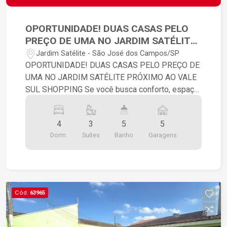
OPORTUNIDADE! DUAS CASAS PELO
PREÇO DE UMA NO JARDIM SATÉLITE
PRÓXIMO AO VALE SUL SHOPPING
Jardim Satélite - São José dos Campos/SP
OPORTUNIDADE! DUAS CASAS PELO PREÇO DE
UMA NO JARDIM SATÉLITE PRÓXIMO AO VALE
SUL SHOPPING Se você busca conforto, espaço
e ótima localização, essa é a casa ideal!
Construção charmosa em tijolinho à vista,
4
3
5
5
trazendo um estilo rústico e acolhedor.
Dorm.
Suítes
Banho
Garagens
Destaques do imóvel: - 4 quartos, sendo 3 suítes
- Sala de estar + sala de descanso - Varanda
perfeita para momentos de lazer - Quintal
espaçoso - Garagem para até 5 carros - Portão
eletrônico Localização estratégica: - Paralela à
Cód.
63965
Rodovia Dutra - Próximo ao Tenda Atacado - Fácil
acesso à Linha Verde Ideal para quem quer
investir em um imóvel com grande potencial!