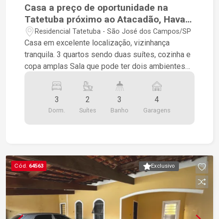
Casa a preço de oportunidade na
Tatetuba próximo ao Atacadão, Havan,
Hospital, Escolas e Praça
Residencial Tatetuba - São José dos Campos/SP
Casa em excelente localização, vizinhança
tranquila. 3 quartos sendo duas suítes, cozinha e
copa amplas Sala que pode ter dois ambientes
Área com churrasqueira Recheada de planejados
em todos os quartos e cozinha Telhado e sua
3
2
3
4
estrutura novo. Fiação de primeira Casa pensada
Dorm.
Suítes
Banho
Garagens
para ser o mais funcional possível. Pronta para
receber você
Cód.
64563
Exclusivo