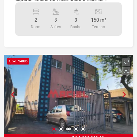
pessoas Ideal para empresas, lojas, clínicas e
escritórios.
2
3
3
150 m²
Dorm.
Suítes
Banho
Terreno
Cód.
14886