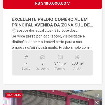
R$ 3.180.000,00 V
EXCELENTE PREDIO COMERCIAL EM
PRINCIPAL AVENIDA DA ZONA SUL DE
S.J.C
Bosque dos Eucaliptos - São José dos
Campos/SP
Se você preza por localização, visibilidade e
distinção, esse é o imóvel certo para a sua
empresa e/ou investimento. Prédio amplo com
dois andares e Edícula independente. Piso Térreo
com 150 M2: Salão com 2 banheiros amplos e
7
8
344 m²
300 m²
adaptados para cadeirantes 1 cozinha. Bem
Banho
Garagens
Terreno
A. Útil
iluminado, ventilado e com 4 vagas de garagem
na frente e 4 vagas na lateral. Piso Superior com
150 M2: Salão bem iluminado e ventilado,
dividido em dois ambientes independentes e
com 4 banheiros Edícula: Entrada independente. 1
Cód.
50006
cozinha 1 sala (recepção) 1 banheiro amplo 1
quarto (sala de atendimento) Metragem total: 344