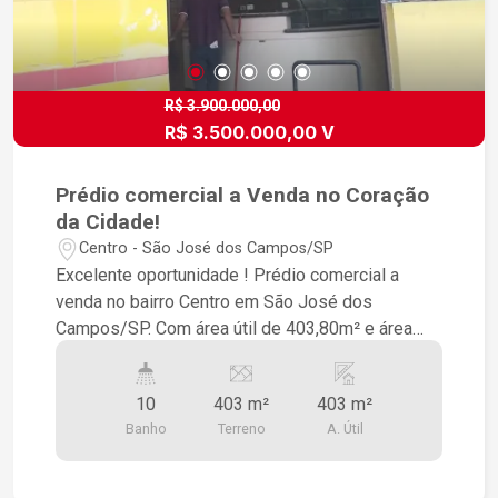
R$ 3.900.000,00
R$ 3.500.000,00 V
Prédio comercial a Venda no Coração
da Cidade!
Centro - São José dos Campos/SP
Excelente oportunidade ! Prédio comercial a
venda no bairro Centro em São José dos
Campos/SP. Com área útil de 403,80m² e área
total de terreno de 403,80m², este imóvel é ideal
para quem busca um espaço amplo e bem
10
403 m²
403 m²
localizado para o seu negócio. O prédio possui
Banho
Terreno
A. Útil
área construída de403,80m², o que permite que o
novo proprietário possa personalizar o espaço
de acordo com as necessidades do seu negócio.