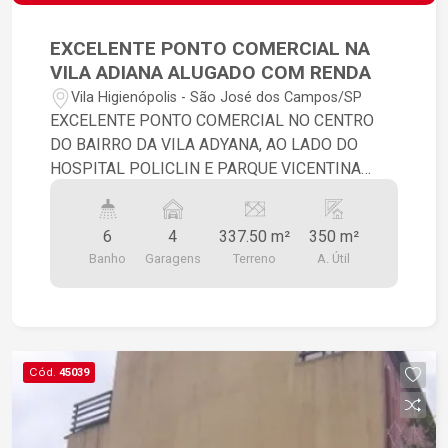
EXCELENTE PONTO COMERCIAL NA
VILA ADIANA ALUGADO COM RENDA
Vila Higienópolis - São José dos Campos/SP
EXCELENTE PONTO COMERCIAL NO CENTRO
DO BAIRRO DA VILA ADYANA, AO LADO DO
HOSPITAL POLICLIN E PARQUE VICENTINA
ARANHA, O PREDIO TEM MODENA FACHADA
COM VAGA PARA CLENTE, EM DOIS
6
4
337.50 m²
350 m²
PAVIMENTOS, RECEPÇÃO COM PE DIREITO
Banho
Garagens
Terreno
A. Útil
DUPLO, TODO O PISO EM PORCELANATO. SÃO
10 SALAS, ELEVADOR DE CARGA, DESPENSA.
AR CONDICIONADO EM TODOS AMBIENTES,
COPA, AREA TECNICA. PAISAGISMO, JARDIM DE
INVERNO, SALA DE AUDITORIO.
Cód.
45039