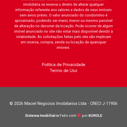
imobiliária se reserva o direito de alterar qualquer
informação referente aos valores e dados de seus imóveis
sem aviso prévio. O valor anunciado do condomínio é
aproximado, podendo ser maior, menor ou mesmo passível
de alteração no decorrer da locação. Pode ocorrer de algum
imóvel anunciado no site não estar mais disponível devido à
rotatividade. As solicitações feitas pelo site não implicam
em reserva, compra, venda ou locação de quaisquer
imóveis.
Política de Privacidade
Termo de Uso
© 2026 Maciel Negocios Imobiliarios Ltda - CRECI J-11956
Sistema Imobiliário
Feito com
por
KUROLE