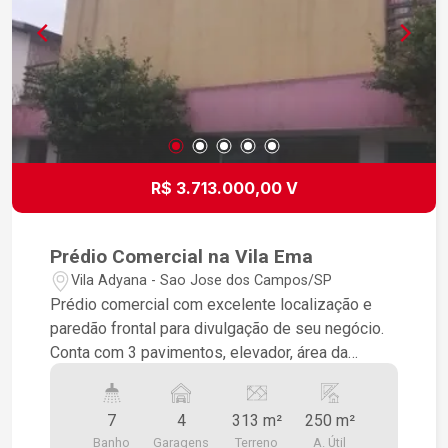
R$ 3.713.000,00 V
Prédio Comercial na Vila Ema
Vila Adyana - Sao Jose dos Campos/SP
Prédio comercial com excelente localização e
paredão frontal para divulgação de seu negócio.
Conta com 3 pavimentos, elevador, área da
recepção com balcão com bancada de trabalho.
Copa/lanchonete interna com balcão de mármore
7
4
313 m²
250 m²
e teto de vidro. Infra-estrutura de: ar
Banho
Garagens
Terreno
A. Útil