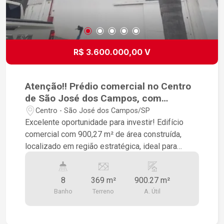
R$ 3.600.000,00 V
Atenção!! Prédio comercial no Centro
de São José dos Campos, com
elevador!! construção Nova
Centro - São José dos Campos/SP
Excelente oportunidade para investir! Edifício
comercial com 900,27 m² de área construída,
localizado em região estratégica, ideal para
clínicas, escritórios e empresas de diversos
segmentos. O imóvel conta com 16 amplas salas
8
369 m²
900.27 m²
comerciais, 8 banheiros, copa e cozinha para
Banho
Terreno
A. Útil
maior comodidade. Possui elevador para facilitar
o acesso a todos os andares, garantindo
acessibilidade e conforto. Com estrutura