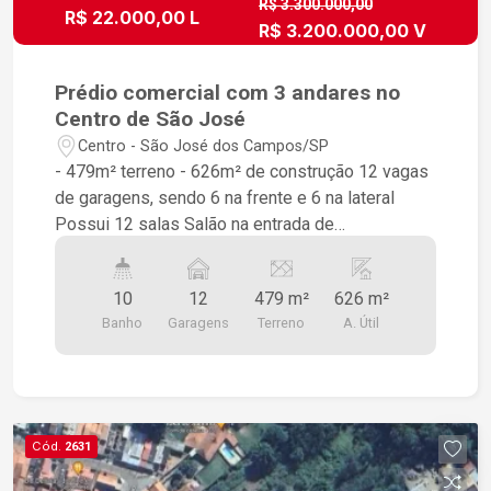
R$ 3.300.000,00
R$ 22.000,00 L
R$ 3.200.000,00 V
Prédio comercial com 3 andares no
Centro de São José
Centro - São José dos Campos/SP
- 479m² terreno - 626m² de construção 12 vagas
de garagens, sendo 6 na frente e 6 na lateral
Possui 12 salas Salão na entrada de
aproximadamente 130m² 10 Banheiros: 5
masculino e 5 feminino, sendo que 2 no térreo
10
12
479 m²
626 m²
estão preparados para deficientes Está com
Banho
Garagens
Terreno
A. Útil
divisórias tendo possibilidades de aumentar os
ambientes Próximo a Rodoviária Velha, Igreja
Matriz
Cód.
2631