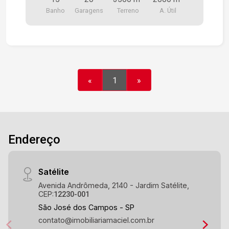
Banho
Garagens
Terreno
A. Útil
«
1
»
Endereço
Satélite
Avenida Andrômeda, 2140 - Jardim Satélite,
CEP:
12230-001
São José dos Campos - SP
contato@imobiliariamaciel.com.br