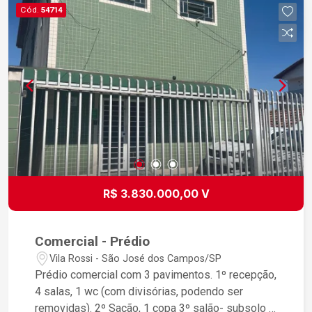
Cód.
54714
R$ 3.830.000,00 V
Comercial - Prédio
Vila Rossi - São José dos Campos/SP
Prédio comercial com 3 pavimentos. 1º recepção,
4 salas, 1 wc (com divisórias, podendo ser
removidas). 2º Sação, 1 copa 3º salão- subsolo 1