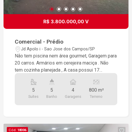
R$ 3.800.000,00 V
Comercial - Prédio
Jd Apolo i - Sao Jose dos Campos/SP
Não tem piscina nem área gourmet, Garagem para
20 carros. Armários em cerejeira maciça . Não
tem cozinha planejada , A casa possui 17
cômodos, Sem ar condicionado 800 metros
quadrados e 370 de área Construída.
5
5
4
800 m²
Suítes
Banho
Garagens
Terreno
Cód.
18306