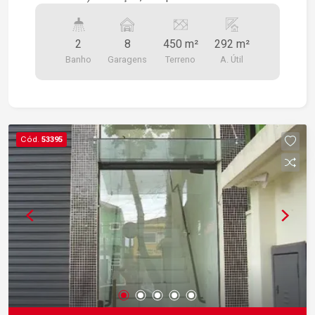
salão.
2
8
450 m²
292 m²
Banho
Garagens
Terreno
A. Útil
Cód.
53395