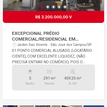
R$ 3.200.000,00 V
EXCEPCIONAL PRÉDIO
COMERCIAL/RESIDENCIAL EM
AVENIDA MUITO MOVIMENTADA!
Jardim Sao Vicente - São José dos Campos/SP
01 PONTO COMERCIAL ALUGADO, (LOCATÁRIO
CIENTE), COM EXCELENTE LIQUIDEZ, (NÃO
PRECISA ENTRAR NO COMÉRCIO, POIS O
MESMO É ABERTO... COM 01 RESIDÊNCIA NO
SUBSOLO, 02 APARTAMENTOS NO PISO
5
291 m²
459.20 m²
SUPERIOR(SOBRE LOJA), QUE PODEM SER
Banho
Terreno
A. Útil
COMO 08 SALAS COMERCIAIS, COM ENTRADA
LATERAL, SENDO UM INVESTIMENTO MUITO
LUCRATIVO.