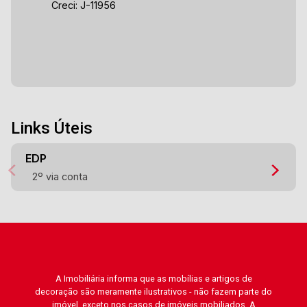
Creci: J-11956
Links Úteis
EDP
2º via conta
A Imobiliária informa que as mobílias e artigos de
decoração são meramente ilustrativos - não fazem parte do
imóvel, exceto nos casos de imóveis mobiliados. A