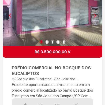
m2 Estudo proposta de permuta por imóvel
SOMENTE em Brasília-DF até 60% do preço.
Imóvel localizado na melhor avenida da Zona Sul,
Avenida Andrômeda, em área comercial com
acesso à ciclovia, pontos de ônibus, restaurantes
etc. Oportunidade! Bom gosto, excelente
estrutura e acabamento.
R$ 3.500.000,00 V
PRÉDIO COMERCIAL NO BOSQUE DOS
EUCALIPTOS
Bosque dos Eucaliptos - São José dos
Campos/SP
Excelente oportunidade de investimento em um
prédio comercial localizado no bairro Bosque dos
Eucaliptos em São José dos Campos/SP. Com
área útil de 483,70m² e área total de 312m², este