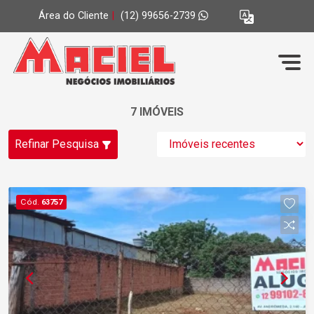
Área do Cliente
|
(12) 99656-2739
7 IMÓVEIS
Refinar Pesquisa
Cód.
63757