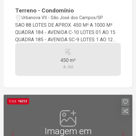
Terreno - Condomínio
Urbanova VII - São José dos Campos/SP
SAO 88 LOTES DE APROX. 450 M² A 1000 M²
QUADRA 184 - AVENIDA C-10 LOTES 01 AO 15
QUADRA 185 - AVENIDA SC-9 LOTES 1 AO 12
QUADRA 186 - AVENIDA SC-10 LOTES 1 AO 16
QUADRA 187 - AVENIDA SC LOTES 1 AO 13
450 m²
QUADRA 188 - AVENIDA C-10 LOTES 1 AO 8
A. Útil
QUADRA 189 - AVENIDA SC-10 LOTES 1 AO 6
Cód.
16212
Imagem em