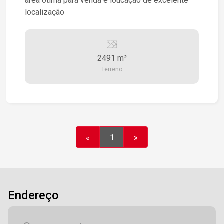
area otima para venda e loucação de excelente
localização
2491 m²
Terreno
«
1
»
Endereço