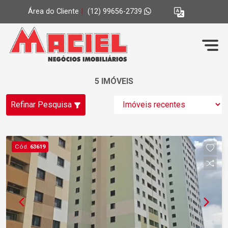
Área do Cliente
|
(12) 99656-2739
5 IMÓVEIS
Refinar Pesquisa
Cód.
63619