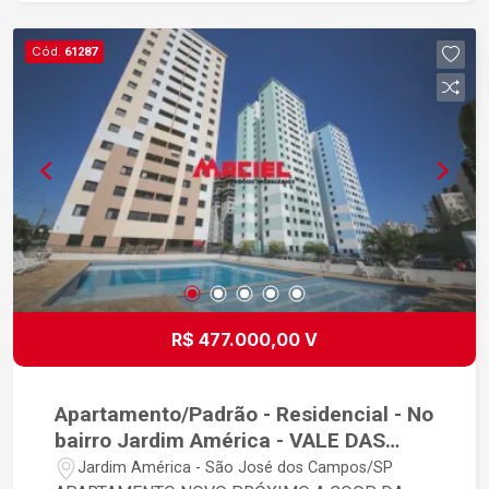
Documentação toda em ordem para
financiamento bancário ## Estuda permuta por
Cód.
61287
casa com terreno amplo, em localização que
tenha fácil acesso a Dutra, em São José dos
Campos ou Jacareí ## Último andar, com vista
livre
R$ 477.000,00 V
Apartamento/Padrão - Residencial - No
bairro Jardim América - VALE DAS
FLORES
Jardim América - São José dos Campos/SP