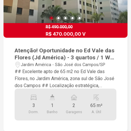
R$ 490.000,00
R$ 470.000,00 V
Atenção! Oportunidade no Ed Vale das
Flores (Jd América) - 3 quartos / 1 WC
/ 2 vagas
Jardim América - São José dos Campos/SP
## Excelente apto de 65 m2 no Ed Vale das
Flores, no Jardim América, zona sul de São José
dos Campos ## Localização estratégica,
próximo a Av Bacabal, Supermercado Coop e
demais facilidades e serviços ## São 03
3
1
2
65 m²
quartos com armários planejados de excelente
Dorm.
Banho
Garagens
A. Útil
qualidade, cozinha planejada, WC com box de
vidro e gabinete ## Sacada ## Sala com
ventilador de teto ## 02 vagas de garagem ##