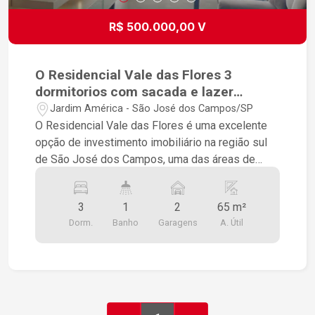
R$ 500.000,00 V
O Residencial Vale das Flores 3
dormitorios com sacada e lazer
completo
Jardim América - São José dos Campos/SP
O Residencial Vale das Flores é uma excelente
opção de investimento imobiliário na região sul
de São José dos Campos, uma das áreas de
maior crescimento e valorização da cidade. Com
uma completa infraestrutura de lazer e
3
1
2
65 m²
segurança, o empreendimento é ideal para
Dorm.
Banho
Garagens
A. Útil
famílias, casais ou mesmo para pessoas que
vivem sozinhas e buscam lazer, comodidade e
conforto. O condomínio está localizado no
Parque Industrial e oferece apartamentos de 3
dormitórios, com sacada, sala, cozinha, área de
serviço, banheiro e uma vaga de garagem. O