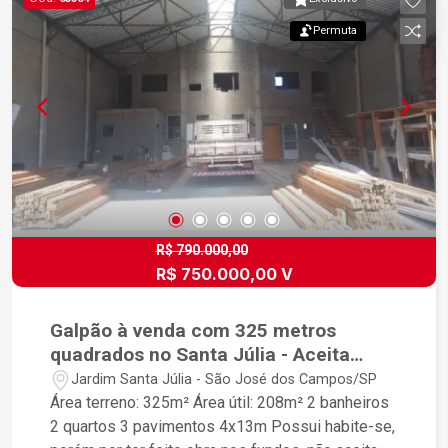
Permuta
R$ 790.000,00
R$ 750.000,00 V
Galpão à venda com 325 metros
quadrados no Santa Júlia - Aceita
permuta por Terreno ou Carro
Jardim Santa Júlia - São José dos Campos/SP
Área terreno: 325m² Área útil: 208m² 2 banheiros
2 quartos 3 pavimentos 4x13m Possui habite-se,