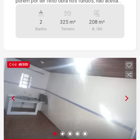
porém por ter feito obra nos fundos, não aceita
financiamento. Analisa permuta por terreno ou
carro
2
325 m²
208 m²
Banho
Terreno
A. Útil
Cód.
65303