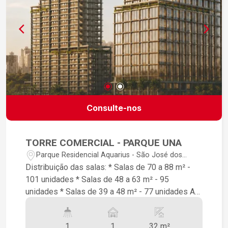
regularizada para financiamento
Consulte-nos
TORRE COMERCIAL - PARQUE UNA
Parque Residencial Aquarius - São José dos
Campos/SP
Distribuição das salas: * Salas de 70 a 88 m² -
101 unidades * Salas de 48 a 63 m² - 95
unidades * Salas de 39 a 48 m² - 77 unidades Av.
Cassiano Ricardo, nº 660. Torre com 27
PAVIMENTOS, 273 SALAS e 13 LOJAS 11
1
1
32 m²