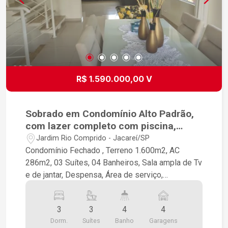
R$ 1.590.000,00 V
Sobrado em Condomínio Alto Padrão,
com lazer completo com piscina,
quadra, lago
Jardim Rio Comprido - Jacareí/SP
Condomínio Fechado , Terreno 1.600m2, AC
286m2, 03 Suítes, 04 Banheiros, Sala ampla de Tv
e de jantar, Despensa, Área de serviço,
Churrasqueira, condomínio com Quadra
poliesportiva, Quiosque com churrasqueiras,
3
3
4
4
Salão de festa, Piscina.
Dorm.
Suítes
Banho
Garagens