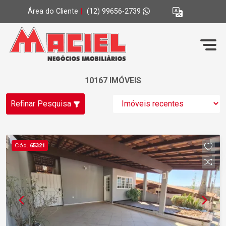
Área do Cliente
|
(12) 99656-2739
10167 IMÓVEIS
Refinar Pesquisa
Cód.
65321