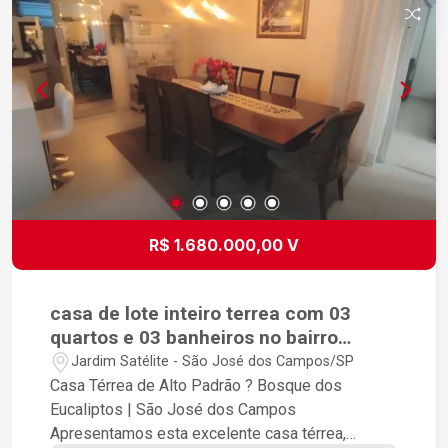
R$ 1.680.000,00 V
casa de lote inteiro terrea com 03
quartos e 03 banheiros no bairro
jardim, satelite em sao jose dos
Jardim Satélite - São José dos Campos/SP
campos
Casa Térrea de Alto Padrão ? Bosque dos
Eucaliptos | São José dos Campos
Apresentamos esta excelente casa térrea,