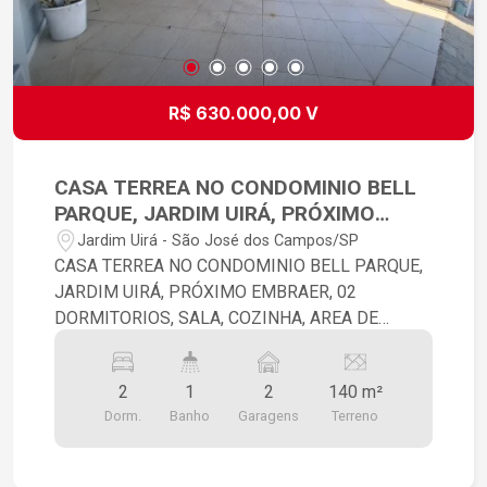
R$ 630.000,00 V
CASA TERREA NO CONDOMINIO BELL
PARQUE, JARDIM UIRÁ, PRÓXIMO
EMBRAER, 02 DORMITORIOS, SALA,
Jardim Uirá - São José dos Campos/SP
COZINHA, AREA DE SERVIÇOS, WC,
CASA TERREA NO CONDOMINIO BELL PARQUE,
AREAGOURMET COM
JARDIM UIRÁ, PRÓXIMO EMBRAER, 02
CHURRASQUEIRA E DUCHA, JARDIM,
DORMITORIOS, SALA, COZINHA, AREA DE
02 VAGAS DE GARAGEM COBERTA
SERVIÇO, WC, AREA NGOURMET COM
CHURRASQUEIRA E DUCHA, JARDIM, 02 VAGAS
2
1
2
140 m²
DE GARAGEM COBERTA
Dorm.
Banho
Garagens
Terreno