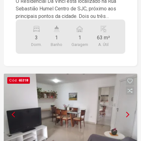
O Residencial Da Vinci está localizado na Rua
Sebastião Humel Centro de SJC, próximo aos
principais pontos da cidade. Dois ou três
dormitórios sendo 1 suíte, vagas cobertas, torre
única, varanda gourmet e vista livre.
3
1
1
63 m²
Dorm.
Banho
Garagem
A. Útil
Cód.
65318