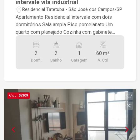
intervale vila industrial
Residencial Tatetuba - São José dos Campos/SP
Apartamento Residencial intervale com dois
dormitórios Sala ampla Piso porcelanato Um
quarto com planejado Cozinha com gabinete
Ótima área de serviço O condomínio posso ir
lazer Salão de festa para 120 pessoas Quadra
2
2
1
60 m²
poliesportivo Playground Horta comunitária
Dorm.
Banho
Garagem
A. Útil
Cód.
65309