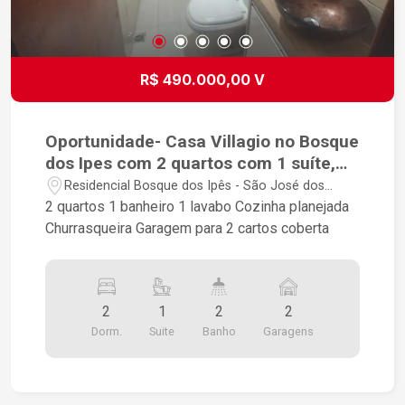
Excelente opção para quem busca conforto,
espaço e qualidade de vida. Uma casa completa,
ideal para famílias que valorizam ambientes
integrados, áreas de lazer e uma localização
R$ 490.000,00 V
privilegiada no Villa Branca. Agende uma visita e
conheça todos os detalhes deste excelente
imóvel.
Oportunidade- Casa Villagio no Bosque
dos Ipes com 2 quartos com 1 suíte,
Lavabo e Garagem 2 carros
Residencial Bosque dos Ipês - São José dos
Campos/SP
2 quartos 1 banheiro 1 lavabo Cozinha planejada
Churrasqueira Garagem para 2 cartos coberta
2
1
2
2
Dorm.
Suite
Banho
Garagens