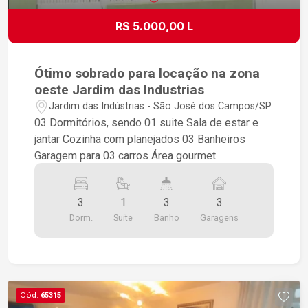
diferenciada para toda a família: - Piscinas
coberta e descoberta; - Sauna; - Academia
R$ 5.000,00 L
completa; - Salão de festas; - Espaço gourmet
com churrasqueira; - Quadra de tênis; - Quadra
poliesportiva; - Playground; - Cinema; - Car Wash;
Ótimo sobrado para locação na zona
E muito mais. Localização privilegiada Em uma
oeste Jardim das Industrias
das melhores regiões da cidade, com fácil
Jardim das Indústrias - São José dos Campos/SP
acesso ao comércio e às principais vias:
03 Dormitórios, sendo 01 suite Sala de estar e
Farmácias; Supermercados; Postos de
jantar Cozinha com planejados 03 Banheiros
combustível; Fácil acesso à Avenida Getúlio
Garagem para 03 carros Área gourmet
Vargas, Rodovia Geraldo Scavone e Rodovia
Presidente Dutra. Aceita Financiamento Bancário
Aceita permuta por um outro imóvel em Taubaté-
3
1
3
3
sp
Dorm.
Suite
Banho
Garagens
Cód.
65315