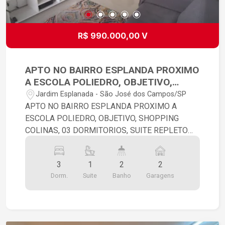
R$ 990.000,00 V
APTO NO BAIRRO ESPLANDA PROXIMO
A ESCOLA POLIEDRO, OBJETIVO,
SHOPPING COLINAS, 03
Jardim Esplanada - São José dos Campos/SP
DORMITORIOS, SUITE REPLETO DE
APTO NO BAIRRO ESPLANDA PROXIMO A
ARMARIOS ANDAR ALTO, LAZER
ESCOLA POLIEDRO, OBJETIVO, SHOPPING
AMPLO E COMPLETO
COLINAS, 03 DORMITORIOS, SUITE REPLETO
DE ARMARIOS ANDAR ALTO, LAZER AMPLO E
COMPLETO, 02 VAGAS DE GARAGEM NO
3
1
2
2
SUBSOLO
Dorm.
Suite
Banho
Garagens