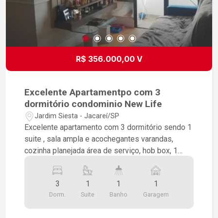
R$ 356.000,00 V
Excelente Apartamentpo com 3
dormitório condominio New Life
Jardim Siesta - Jacareí/SP
Excelente apartamento com 3 dormitório sendo 1
suite , sala ampla e acochegantes varandas,
cozinha planejada área de serviço, hob box, 1
vaga ideal para para quem busca qualidade de
vida em uma localização estrategica da cidade
3
1
1
1
Com 76 m² de área privativa, o imovel possui
Dorm.
Suite
Banho
Garagem
ambientes