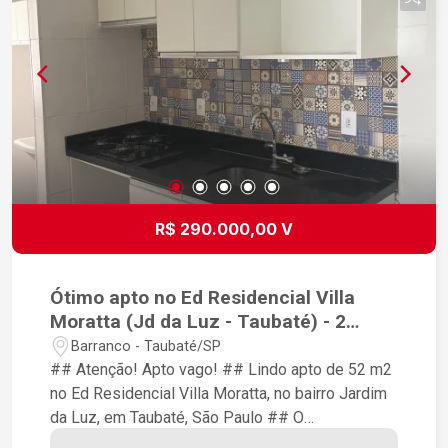
R$ 290.000,00 V
Ótimo apto no Ed Residencial Villa
Moratta (Jd da Luz - Taubaté) - 2
quartos / 1 vaga / aceita
Barranco - Taubaté/SP
financiamento
## Atenção! Apto vago! ## Lindo apto de 52 m2
no Ed Residencial Villa Moratta, no bairro Jardim
da Luz, em Taubaté, São Paulo ## O
apartamentos conta com 2 dormitórios, 1