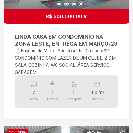
privativa, bem equipada, proporcionando
praticidade e conforto para os treinos sem sair
R$ 500.000,00 V
de casa.
LINDA CASA EM CONDOMÍNIO NA
ZONA LESTE, ENTREGA EM MARÇO/28
Eugênio de Mello - São José dos Campos/SP
CONDOMÍNIO COM LAZER DE UM CLUBE, 2 DM,
SALA, COZINHA, WC SOCIAL, ÁREA SERVIÇO,
GARAGEM
2
1
1
100 m²
Dorm.
Banho
Garagem
Terreno
Cód.
65304
Exclusivo