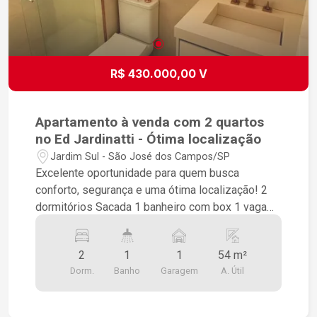
R$ 430.000,00 V
Apartamento à venda com 2 quartos
no Ed Jardinatti - Ótima localização
Jardim Sul - São José dos Campos/SP
Excelente oportunidade para quem busca
conforto, segurança e uma ótima localização! 2
dormitórios Sacada 1 banheiro com box 1 vaga
de garagem 3º andar Prédio com elevador
Recém-reformado, pronto para morar!
2
1
1
54 m²
Diferenciais do condomínio: Portaria 24 horas 2
Dorm.
Banho
Garagem
A. Útil
salões de festas Quadra poliesportiva
Bicicletário Vagas para visitantes Feira noturna
dentro do condomínio Localização privilegiada: