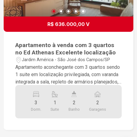
R$ 636.000,00 V
Apartamento à venda com 3 quartos
no Ed Athenas Excelente localização
Jardim América - São José dos Campos/SP
Apartamento aconchegante com 3 quartos sendo
1 suite em localização privilegiada, com varanda
integrada a sala, repleto de armários planejados,
piso vinilico, ar condicionado e com 2 vagas de
garagem cobertas e hobby box. Condomínio com
3
1
2
2
lazer completo com piscina adulto e infantil,
Dorm.
Suite
Banho
Garagens
quadras poliesportivas, quiosques com
churrasqueiras, brinquedoteca, academia, salão
de festas e jogos, playground e sala de reuniões.