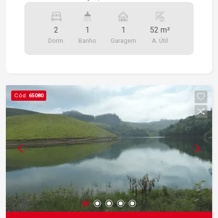
velha e Dutra, próximo a escolas ,
supermercados, pouquíssimos metros do
2
1
1
52 m²
Shopping Jardim Oriente.
Dorm.
Banho
Garagem
A. Útil
Cód.
65080