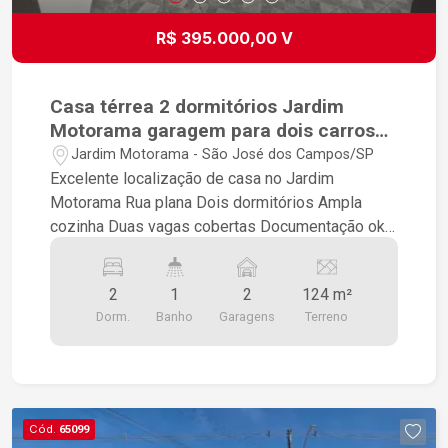
COWORKING, REFEIÇÕES E DESCANSO, SALA
DE REUNIÃO, SALA DE POD CAST, VESTIÁRIOS
R$ 395.000,00 V
MASCULINO E FEMININO ADAPTADOS AO PCD
PARA PISCINA, PONTO DE CÂMERAS NA ÁREA
EXTERNA, PONTO PARA WI-FI NAS ÁREAS
Casa térrea 2 dormitórios Jardim
COMUNS, 03 ELEVADORES. COMERCIAL: 07
Motorama garagem para dois carros
LOJAS, ENTRE 47 M2 A 81 M2, PONTO DE
cobertos
Jardim Motorama - São José dos Campos/SP
CÂMERAS NA ÁREA DAS LOJAS, NA ÁREA
Excelente localização de casa no Jardim
COMUM EXTERNA E ESTACIONAMENTO, PONTO
Motorama Rua plana Dois dormitórios Ampla
PARA WI-FI NAS LOJAS. STUDIOS MODERNOS
cozinha Duas vagas cobertas Documentação ok
DE 30 M2 A 46 M2.
para financiamento bancário
2
1
2
124 m²
Dorm.
Banho
Garagens
Terreno
Cód.
65099