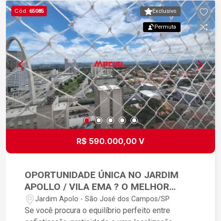
Cód.
65085
Exclusivo
Permuta
R$ 590.000,00 V
OPORTUNIDADE ÚNICA NO JARDIM
APOLLO / VILA EMA ? O MELHOR
PREÇO DO MERCADO!
Jardim Apolo - São José dos Campos/SP
Se você procura o equilíbrio perfeito entre