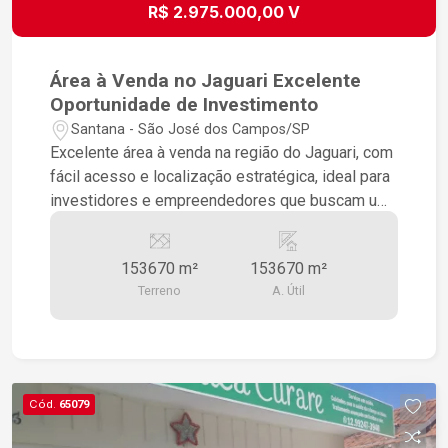
R$ 2.975.000,00 V
Área à Venda no Jaguari Excelente
Oportunidade de Investimento
Santana - São José dos Campos/SP
Excelente área à venda na região do Jaguari, com
fácil acesso e localização estratégica, ideal para
investidores e empreendedores que buscam um
imóvel com grande potencial de valorização. Área
Total: 307.340 m² (30,73 hectares ou 12,7
153670 m²
153670 m²
alqueires paulistas) Valor do metro quadrado: R$
Terreno
A. Útil
9,68 Valor de mercado: R$ 2.975.051,20
Distribuição da Área A propriedade apresenta
uma excelente composição de relevo e
vegetação, proporcionando diversas
possibilidades de aproveitamento, sempre em
Cód.
65079
conformidade com a legislação ambiental. Área
de preservação (mata nativa): 153.670 m² (50%),