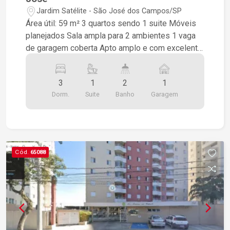
Jardim Satélite - São José dos Campos/SP
Área útil: 59 m² 3 quartos sendo 1 suite Móveis
planejados Sala ampla para 2 ambientes 1 vaga
de garagem coberta Apto amplo e com excelente
localização junto ao comércio e com fácil acesso
as principais rodovias. Próximo ao Vale Sul
3
1
2
1
Shopping Condomínio: 497,00 (incluso a agua e o
Dorm.
Suite
Banho
Garagem
gás) + valor fachada (pintura) totalizando 612,00
Não aceita permuta
Cód.
65088