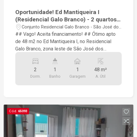
Oportunidade! Ed Mantiqueira I
(Residencial Galo Branco) - 2 quartos /
1 vaga / 1° andar
Conjunto Residencial Galo Branco - São José dos
Campos/SP
## Vago! Aceita financiamento! ## Ótimo apto
de 48 m2 no Ed Mantiqueira I, no Residencial
Galo Branco, zona leste de São José dos
Campos ## Apto no 1° andar ## São 2 quartos,
sala, cozinha, 1 banheiro, área de serviço ## 01
2
1
1
48 m²
vaga de garagem ## Área de lazer, com piscina,
Dorm.
Banho
Garagem
A. Útil
playground, churrasqueira, salão de festas ##
Documentação em ordem para financiamento
bancário #
Cód.
65093