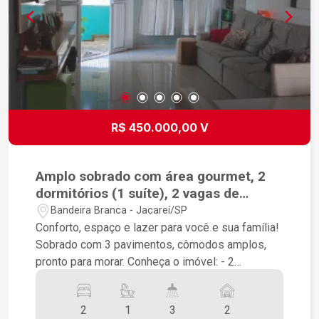
R$ 450.000,00 V
Amplo sobrado com área gourmet, 2
dormitórios (1 suíte), 2 vagas de
garagem no bairro Bandeira Branca
Bandeira Branca - Jacareí/SP
Conforto, espaço e lazer para você e sua família!
Sobrado com 3 pavimentos, cômodos amplos,
pronto para morar. Conheça o imóvel: - 2
dormitórios, sendo 1 suíte - sala ampla e bem
ventilada - cozinha americana integrada a copa -
2
1
3
2
varanda com área de lazer e churrasqueira para