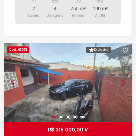
2
4
250 m²
190 m²
Banho
Garagens
Terreno
A. Útil
Cód.
65078
Exclusivo
R$ 315.000,00 V