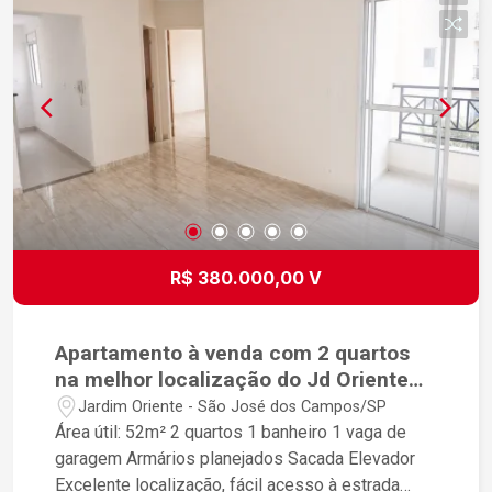
sumir rápido do mercado, ainda mais com valor
atrativo de oportunidade. Não perca tempo
comparando, este é o melhor custo-benefício da
região.
R$ 380.000,00 V
Apartamento à venda com 2 quartos
na melhor localização do Jd Oriente
próximo ao Shopping Oriente
Jardim Oriente - São José dos Campos/SP
Área útil: 52m² 2 quartos 1 banheiro 1 vaga de
garagem Armários planejados Sacada Elevador
Excelente localização, fácil acesso à estrada