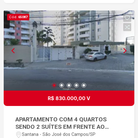
Cód.
65087
R$ 830.000,00 V
APARTAMENTO COM 4 QUARTOS
SENDO 2 SUÍTES EM FRENTE AO
PARQUE DA CIDADE - SÃO JOSÉ DOS
Santana - São José dos Campos/SP