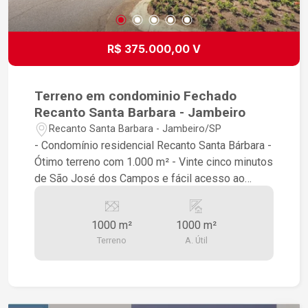
Negociação Preço Imbatível (Oportunidade de
Destaque no Mercado!) Estuda Permuta: Aceita
veículo de até R$ 200.000,00 como parte do
R$ 375.000,00 V
pagamento. Entre em contato agora mesmo para
mais informações e agende sua visita! Não perca
essa oportunidade única de investimento.
Terreno em condominio Fechado
Recanto Santa Barbara - Jambeiro
Recanto Santa Barbara - Jambeiro/SP
- Condomínio residencial Recanto Santa Bárbara -
Ótimo terreno com 1.000 m² - Vinte cinco minutos
de São José dos Campos e fácil acesso ao
litoral Condomínio com infraestrutura completa: -
Quadra de tênis; - Campo de futebol; - Quadra
1000 m²
1000 m²
poliesportiva; - Lago com cascata e lago para
Terreno
A. Útil
pesca; - Salão de festas; - Salão de jogos; -
Quiosque com churrasqueira. Excelente
topografia! Não precisa fazer terraplanagem
Estuda permuta até o mesmo valor do terreno em