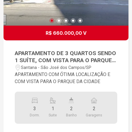
R$ 660.000,00 V
APARTAMENTO DE 3 QUARTOS SENDO
1 SUÍTE, COM VISTA PARA O PARQUE
DA CIDADE - SÃO JOSÉ DOS CAMPOS
Santana - São José dos Campos/SP
APARTAMENTO COM ÓTIMA LOCALIZAÇÃO E
COM VISTA PARA O PARQUE DA CIDADE
3
1
2
2
Dorm.
Suite
Banho
Garagens