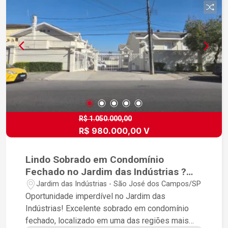
R$ 1.050.000,00
R$ 980.000,00 V
Lindo Sobrado em Condomínio
Fechado no Jardim das Indústrias ?
São José dos Campos | Localização
Jardim das Indústrias - São José dos Campos/SP
Privilegiada
Oportunidade imperdível no Jardim das
Indústrias! Excelente sobrado em condomínio
fechado, localizado em uma das regiões mais