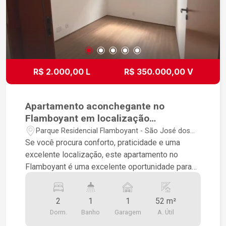
R$ 2.000,00 L
R$ 350.000,00 V
Apartamento aconchegante no
Flamboyant em localização
privilegiada
Parque Residencial Flamboyant - São José dos
Campos/SP
Se você procura conforto, praticidade e uma
excelente localização, este apartamento no
Flamboyant é uma excelente oportunidade para
morar ou investir. Localizado em um edifício
aconchegante, o imóvel oferece ambientes bem
2
1
1
52 m²
distribuídos, proporcionando conforto e
Dorm.
Banho
Garagem
A. Útil
funcionalidade para toda a família. 2 dormitórios