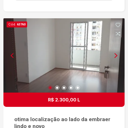
bem iluminados e arejados Sala espaçosa com
ótimo aproveitamento dos ambientes Sacada,
ideal para momentos de descanso e para
apreciar a vista Banheiro social com excelente
Cód.
63760
distribuição Cozinha funcional com boa
ventilação Área de serviço Localização
privilegiada, com fácil acesso às principais vias
da cidade e próximo a supermercados, escolas,
farmácias, comércios e diversos serviços que
facilitam o dia a dia. Um apartamento que reúne
conforto, praticidade e uma localização
estratégica, perfeito para quem deseja qualidade
de vida em um dos bairros mais valorizados da
região. Entre em contato para mais informações e
agende sua visita.
R$ 2.300,00 L
otima localização ao lado da embraer
lindo e novo