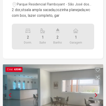
Parque Residencial Flamboyant - São José dos
Campos/SP
2 dor,stsala ampla sacada,cozinha planejada,wc
com box, lazer completo, gar
2
1
2
1
Dorm.
Suite
Banho
Garagem
Cód.
63580