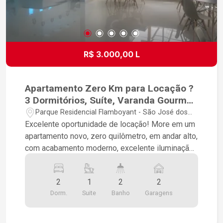
R$ 3.000,00 L
Apartamento Zero Km para Locação ?
3 Dormitórios, Suíte, Varanda Gourmet
e Lazer Completo
Parque Residencial Flamboyant - São José dos
Campos/SP
Excelente oportunidade de locação! More em um
apartamento novo, zero quilômetro, em andar alto,
com acabamento moderno, excelente iluminação
natural e um condomínio que oferece lazer
completo, totalmente equipado e decorado,
2
1
2
2
proporcionando conforto, segurança e qualidade
Dorm.
Suite
Banho
Garagens
de vida para toda a família. O imóvel conta com 3
dormitórios, sendo 1 suíte, além de 2 dormitórios
com armários planejados, oferecendo praticidade