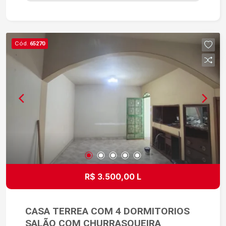
ideal para momentos de lazer, confraternizações
ou para quem busca mais espaço ao ar livre.
Além disso, possui vaga de garagem para 3 a 4
veículos, oferecendo comodidade e segurança
Cód.
65270
para os moradores. Localizada em uma região
tranquila e com fácil acesso aos principais
comércios, serviços e vias da cidade, esta é uma
excelente oportunidade para quem procura um
imóvel confortável e bem localizado. Entre em
contato com a Maciel Negócios Imobiliários e
agende sua visita!
R$ 3.500,00 L
CASA TERREA COM 4 DORMITORIOS
SALÃO COM CHURRASQUEIRA