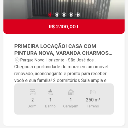
R$ 2.100,00 L
PRIMEIRA LOCAÇÃO! CASA COM
PINTURA NOVA, VARANDA CHARMOSA
E EXCELENTE LOCALIZAÇÃO
Parque Novo Horizonte - São José dos
Campos/SP
Chegou a oportunidade de morar em um imóvel
renovado, aconchegante e pronto para receber
você e sua família! 2 dormitórios Sala ampla e
confortável Cozinha prática e funcional Banheiro
Linda varanda, perfeita para momentos de
2
1
1
250 m²
descanso Garagem para 1 carro Entrada
Dorm.
Banho
Garagem
Terreno
compartilhada Localização privilegiada, próxima a
mercado, creche, açougue e diversos comércios
essenciais, proporcionando mais praticidade e