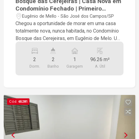
Bosque das Cerejeiras | Casa Nova em
Condomínio Fechado | Primeiro
Morador em Eugênio de Melo
Eugênio de Mello - São José dos Campos/SP
Chegou a oportunidade de morar em uma casa
totalmente nova, nunca habitada, no Condomínio
Bosque das Cerejeiras, em Eugênio de Melo. Um
imóvel pensado para quem busca segurança,
conforto e qualidade de vida, sendo o primeiro
2
2
1
96.26 m²
morador de um empreendimento moderno e
Dorm.
Banho
Garagem
A. Útil
completo. Casa nova, pronta para morar Primeiro
morador Condomínio fechado com portaria e
segurança Ambientes bem distribuídos,
proporcionando conforto e funcionalidade
Excelente iluminação e ventilação natural Quintal
Cód.
65281
privativo Vaga de garagem Condomínio com
infraestrutura de lazer, oferecendo piscina, salão
de festas, churrasqueira, playground, quadra
esportiva, pista de caminhada, academia ao ar
livre, área pet e amplas áreas de convivência para