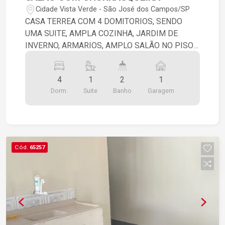
Cidade Vista Verde - São José dos Campos/SP
CASA TERREA COM 4 DOMITORIOS, SENDO
UMA SUITE, AMPLA COZINHA, JARDIM DE
INVERNO, ARMARIOS, AMPLO SALÃO NO PISO
SUPERIOR COM CHURRASQUEIRA COM
ESCADA LATERAL. AMBIENTES COM PISO FRIO
4
1
2
1
E TACO.
Dorm.
Suite
Banho
Garagem
Cód.
65257