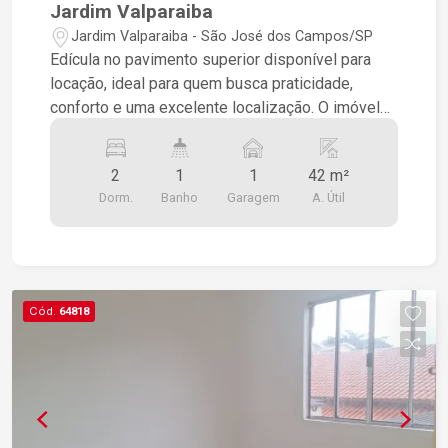
Jardim Valparaiba
Jardim Valparaiba - São José dos Campos/SP
Edícula no pavimento superior disponível para
locação, ideal para quem busca praticidade,
conforto e uma excelente localização. O imóvel
conta com: 2 dormitórios Sala de estar Cozinha
Banheiro social Localizada em uma região com
2
1
1
42 m²
fácil acesso a comércios, serviços, transporte e
Dorm.
Banho
Garagem
A. Útil
às principais vias da cidade, proporcionando
mais comodidade no dia a dia. Informações
importantes: Edícula localizada no andar superior
Entrada compartilhada
Cód.
64818