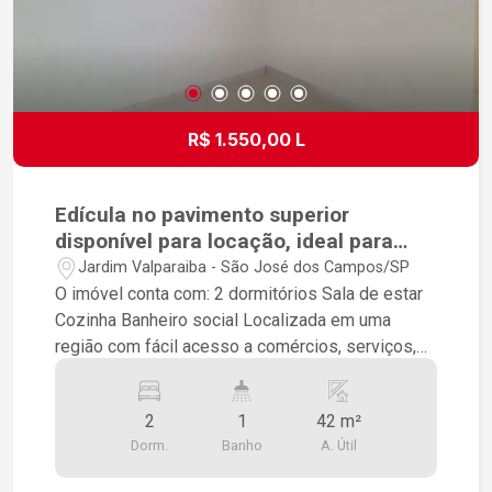
R$ 1.550,00 L
Edícula no pavimento superior
disponível para locação, ideal para
quem busca praticidade, conforto e
Jardim Valparaiba - São José dos Campos/SP
uma excelente localização.
O imóvel conta com: 2 dormitórios Sala de estar
Cozinha Banheiro social Localizada em uma
região com fácil acesso a comércios, serviços,
transporte e às principais vias da cidade,
proporcionando mais comodidade no dia a dia.
2
1
42 m²
Informações importantes: Edícula localizada no
Dorm.
Banho
A. Útil
andar superior Entrada compartilhada