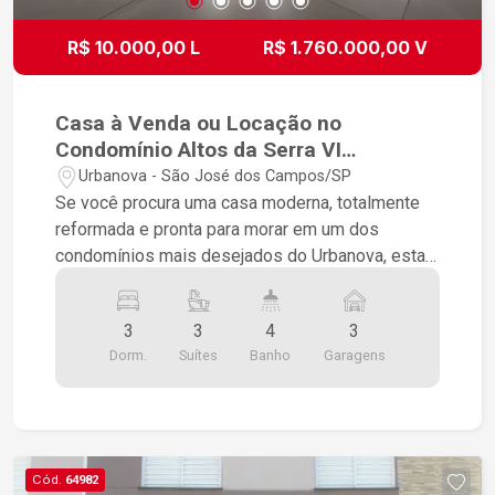
R$ 10.000,00 L
R$ 1.760.000,00 V
Casa à Venda ou Locação no
Condomínio Altos da Serra VI
Urbanova | São José dos Campos
Urbanova - São José dos Campos/SP
Se você procura uma casa moderna, totalmente
reformada e pronta para morar em um dos
condomínios mais desejados do Urbanova, esta
é a oportunidade ideal. Com 215 m² de área
construída em um terreno de 259 m², o imóvel
3
3
4
3
oferece ambientes amplos, excelente
Dorm.
Suítes
Banho
Garagens
acabamento e um projeto pensado para
proporcionar conforto, funcionalidade e qualidade
de vida para toda a família. Destaques do imóvel
3 suítes, sendo 2 suítes no térreo,
proporcionando praticidade e acessibilidade;
Cód.
64982
Amplo salão com pé-direito duplo, garantindo