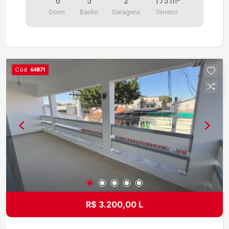
6
5
2
175 m²
Dorm.
Banho
Garagens
Terreno
Cód.
64871
R$ 3.200,00 L