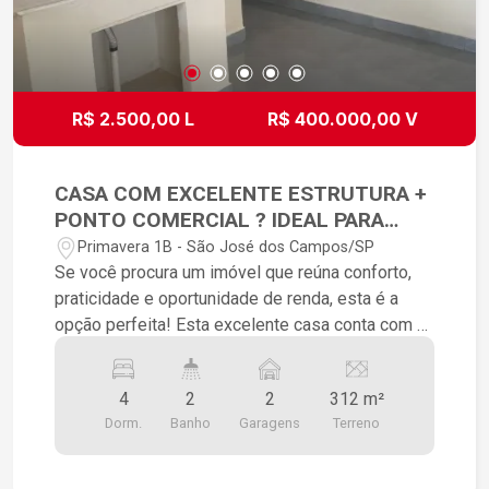
R$ 2.500,00 L
R$ 400.000,00 V
CASA COM EXCELENTE ESTRUTURA +
PONTO COMERCIAL ? IDEAL PARA
MORAR E EMPREENDER!
Primavera 1B - São José dos Campos/SP
Se você procura um imóvel que reúna conforto,
praticidade e oportunidade de renda, esta é a
opção perfeita! Esta excelente casa conta com 3
dormitórios, 1 banheiro, sala aconchegante,
cozinha funcional e garagem para 2 carros,
4
2
2
312 m²
oferecendo espaço e comodidade para toda a
Dorm.
Banho
Garagens
Terreno
família. Nos fundos, o imóvel possui uma
EDICULA, ideal para receber visitas, montar uma
área de lazer ou utilizar como espaço de apoio.