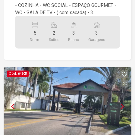
- COZINHA - WC SOCIAL - ESPAÇO GOURMET -
WC - SALA DE TV - ( com sacada) - 3
DORMITÓRIOS ( 1 SUÍTE) - TERRAÇO
5
2
3
3
Dorm.
Suítes
Banho
Garagens
Cód.
64605