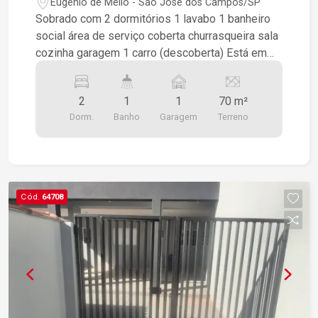
Eugênio de Mello - São José dos Campos/SP
Sobrado com 2 dormitórios 1 lavabo 1 banheiro
social área de serviço coberta churrasqueira sala
cozinha garagem 1 carro (descoberta) Está em
fase de acabamento: piso porcelanato na
cozinha, sala e escada, nos quartos será
2
1
1
70 m²
laminado Box
Dorm.
Banho
Garagem
Terreno
Cód.
64708