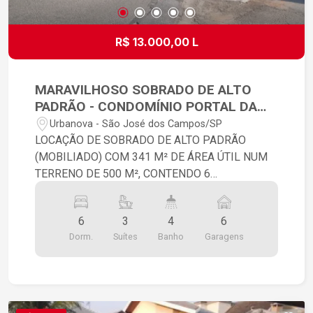
R$ 13.000,00 L
MARAVILHOSO SOBRADO DE ALTO
PADRÃO - CONDOMÍNIO PORTAL DA
SERRA - URBANOVA
Urbanova - São José dos Campos/SP
LOCAÇÃO DE SOBRADO DE ALTO PADRÃO
(MOBILIADO) COM 341 M² DE ÁREA ÚTIL NUM
TERRENO DE 500 M², CONTENDO 6
DORMITÓRIOS SENDO 3 SUITES, COZINHA
TIPO AMERICANA TODA EQUIPADA COM
6
3
4
6
FOGÃO, FORNOS ELÉTRICO E MICROONDAS,
Dorm.
Suítes
Banho
Garagens
GELADEIRA, FREEZER VERTICAL, FILTRO DE
ÁGUA POTÁVEL, MÁQUINA DE LAVAR LOUÇAS E
ARMÁRIOS PLANEJADOS NA SALA DE ALMOÇO
ANEXA, TENDO TAMBÉM SALAS ESPAÇOSAS
DE JANTAR, ESTAR E TV INTEGRADAS COM