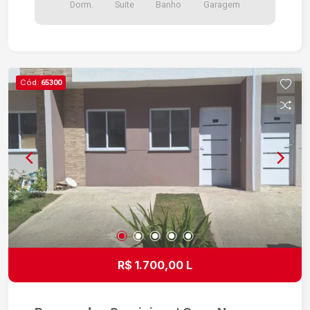
Dorm.
Suite
Banho
Garagem
Cód.
65300
R$ 1.700,00 L