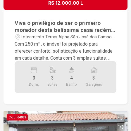
R$ 12.000,00 L
Viva o privilégio de ser o primeiro
morador desta belíssima casa recém-
construída no Condomínio Terras
Loteamento Terras Alpha São José dos Campos
Alpha, no Urbanova, um dos endereços
- São José dos Campos/SP
Com 250 m² , o imóvel foi projetado para
mais valorizados de São José dos
oferecer conforto, sofisticação e funcionalidade
Campos.
em cada detalhe. Conta com 3 amplas suítes,
proporcionando privacidade e comodidade para
toda a família. A varanda é um convite para
3
3
4
3
desfrutar de momentos de descanso e
Dorm.
Suítes
Banho
Garagens
convivência, com um ambiente agradável para
apreciar o ar livre. Casa nova, pronta para morar,
com acabamento moderno e de alto padrão. Uma
oportunidade única para quem deseja estrear um
imóvel impecável, em um condomínio fechado
Cód.
64939
que oferece segurança, tranquilidade e excelente
qualidade de vida.