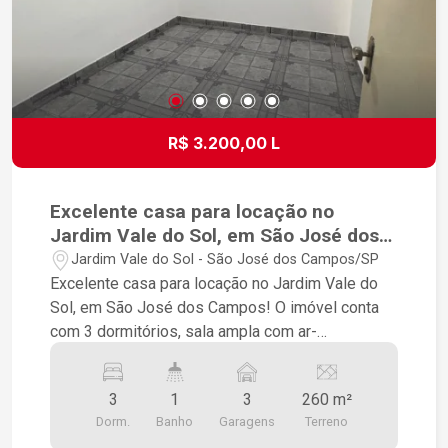
toda a família. Uma excelente oportunidade para
quem deseja morar com tranquilidade, segurança
e o privilégio de estrear um imóvel novo.
R$ 3.200,00 L
Excelente casa para locação no
Jardim Vale do Sol, em São José dos
Campos!
Jardim Vale do Sol - São José dos Campos/SP
Excelente casa para locação no Jardim Vale do
Sol, em São José dos Campos! O imóvel conta
com 3 dormitórios, sala ampla com ar-
condicionado, cozinha funcional, banheiro social e
ambientes bem distribuídos, proporcionando
3
1
3
260 m²
conforto e praticidade para toda a família. Nos
Dorm.
Banho
Garagens
Terreno
fundos, a casa dispõe de um quintal espaçoso,