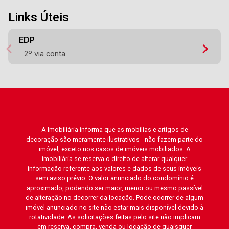
Links Úteis
EDP
2º via conta
A Imobiliária informa que as mobílias e artigos de
decoração são meramente ilustrativos - não fazem parte do
imóvel, exceto nos casos de imóveis mobiliados. A
imobiliária se reserva o direito de alterar qualquer
informação referente aos valores e dados de seus imóveis
sem aviso prévio. O valor anunciado do condomínio é
aproximado, podendo ser maior, menor ou mesmo passível
de alteração no decorrer da locação. Pode ocorrer de algum
imóvel anunciado no site não estar mais disponível devido à
rotatividade. As solicitações feitas pelo site não implicam
em reserva, compra, venda ou locação de quaisquer