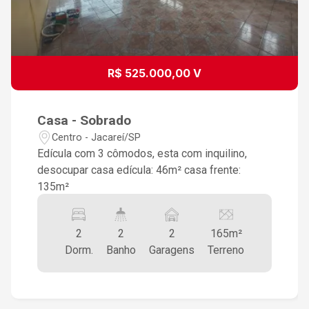
R$ 525.000,00 V
Casa - Sobrado
Centro - Jacareí/SP
Edícula com 3 cômodos, esta com inquilino,
desocupar casa edícula: 46m² casa frente:
135m²
2
2
2
165m²
Dorm.
Banho
Garagens
Terreno