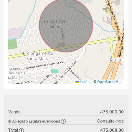
Leaflet
|
©
OpenStreetMap
475.000,00
Venda
Consulte-nos
(ITBI, Registro, Escritura e Certidões)
Total
475.000,00