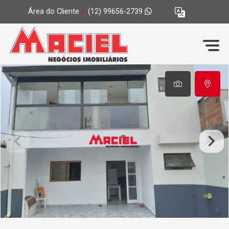
Área do Cliente
|
(12) 99656-2739