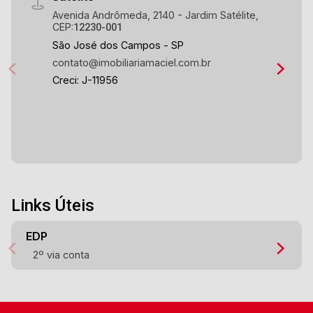
dorms.: 35,27m² - 9 unidades adaptáveis Se
Avenida Andrômeda, 2140 - Jardim Satélite,
CEP:
12230-001
solicitada a adaptação, a unidade passa a ter 1
São José dos Campos - SP
dormitório. Aptos. 701, 702 e 713 da torre 01 e
contato@imobiliariamaciel.com.br
aptos. 801, 802 e 813 das torres 02 e 03.
Creci: J-11956
Links Úteis
EDP
2º via conta