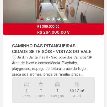
R$ 300.000,00
R$ 264.000,00 V
CAMINHO DAS PITANGUEIRAS -
CIDADE SETE SÓIS - VISTAS DO VALE
Jardim Santa Ines II - São José dos Campos/SP
Área de lazer e conveniência: Playbaby,
playground, espaço de leitura, praça do fogo,
praça dos aromas, praça da família, praça
gourmet, quadra descoberta, churrasqueira, horta,
pet place e piquenique Unidades: 299 unidades
2
1
1
35.27 m²
em 3 torres Vagas de garagem: 339 vagas no
Dorm.
Banho
Garagem
A. Útil
total, sendo 299 vinculadas às unidades (199
descobertas e 100 cobertas), 01 para eventual