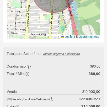
Leaflet
|
©
OpenStreetMap
Total para Acessórios
valores sujeitos a alteração.
Condomínio
380,00
Total / Mês
380,00
310.000,00
Venda
Consulte-nos
(ITBI, Registro, Escritura e Certidões)
Total
310.000,00