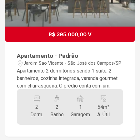
R$ 395.000,00 V
Apartamento - Padrão
Jardim Sao Vicente - São José dos Campos/SP
Apartamento 2 dormitórios sendo 1 suíte, 2
banheiros, cozinha integrada, varanda gourmet
com churrasqueira. O prédio conta com um
coworking (espaço para home office),
churrasqueira, salão de festas, garagem coberta
2
2
1
54m²
Tamanho 54 m 2. Aceita permuta até 300 mil
Dorm.
Banho
Garagem
A. Útil