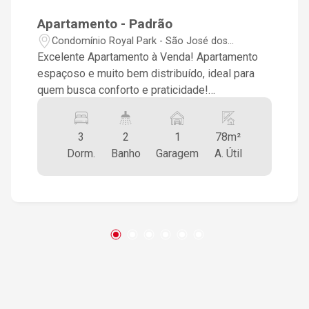
Apartamento - Padrão
Condomínio Royal Park - São José dos
Campos/SP
Excelente Apartamento à Venda! Apartamento
espaçoso e muito bem distribuído, ideal para
quem busca conforto e praticidade!
Características do imóvel: 3 dormitórios, sendo
1 suíte Banheiro social Sala ampla e
3
2
1
78m²
aconchegante Cozinha funcional Área de serviço
Dorm.
Banho
Garagem
A. Útil
Sacada com fechamento em vidro e cortina
Armários embutidos em 2 quartos 1 vaga de
garagem Imóvel bem ventilado, com ótima
iluminação natural e excelente aproveitamento
de espaço. Ideal para famílias que desejam
morar com conforto e em ótima localização.
Entre em contato para mais informações ou
agendar uma visita!