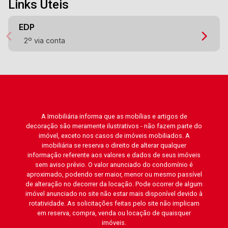
Links Úteis
EDP
2º via conta
A Imobiliária informa que as mobílias e artigos de
decoração são meramente ilustrativos - não fazem parte do
imóvel, exceto nos casos de imóveis mobiliados. A
imobiliária se reserva o direito de alterar qualquer
informação referente aos valores e dados de seus imóveis
sem aviso prévio. O valor anunciado do condomínio é
aproximado, podendo ser maior, menor ou mesmo passível
de alteração no decorrer da locação. Pode ocorrer de algum
imóvel anunciado no site não estar mais disponível devido à
rotatividade. As solicitações feitas pelo site não implicam
em reserva, compra, venda ou locação de quaisquer
imóveis.