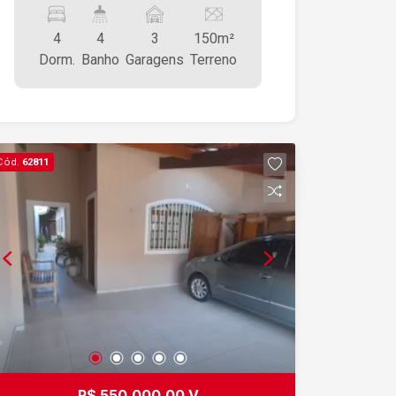
4
4
3
150m²
Dorm.
Banho
Garagens
Terreno
Cód.
62811
R$ 550.000,00 V