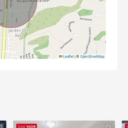
Leaflet
|
©
OpenStreetMap
Cód.
56238