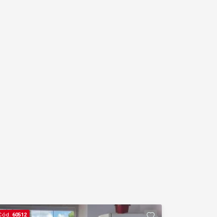
Cód.
60512