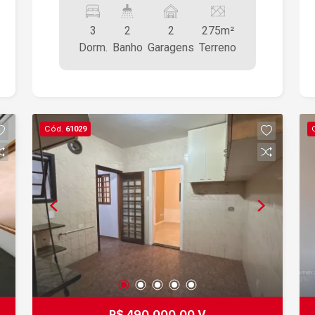
3
2
2
275m²
Dorm.
Banho
Garagens
Terreno
Cód.
61029
R$ 490.000,00 V