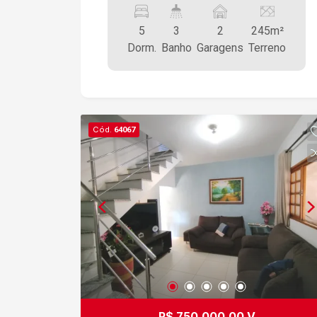
5
3
2
245m²
Dorm.
Banho
Garagens
Terreno
Cód.
64067
R$ 750.000,00 V