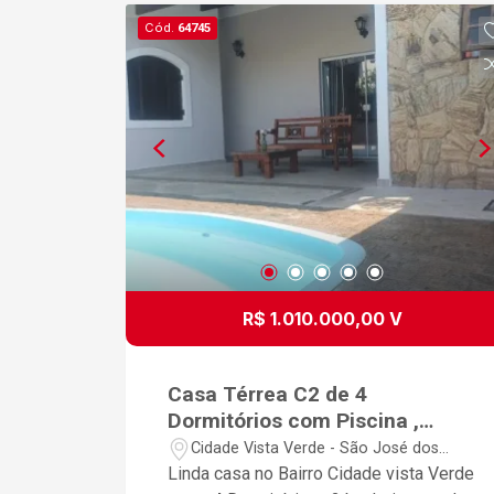
Cód.
64745
R$ 1.010.000,00 V
Casa Térrea C2 de 4
Dormitórios com Piscina ,
Cidade Vista Verde.
Cidade Vista Verde - São José dos
Campos/SP
Linda casa no Bairro Cidade vista Verde