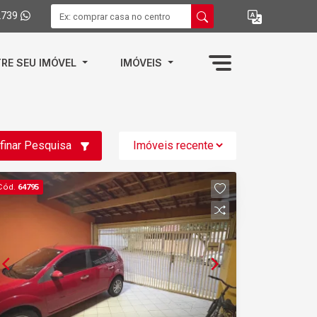
2739
RE SEU IMÓVEL
IMÓVEIS
finar Pesquisa
Cód.
64795