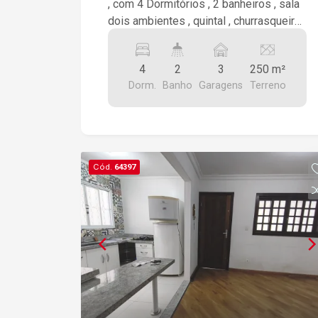
, com 4 Dormitórios , 2 banheiros , sala
dois ambientes , quintal , churrasqueira
perto da piscina , garagem para 3 carro
4
2
3
250 m²
Dorm.
Banho
Garagens
Terreno
Cód.
64397