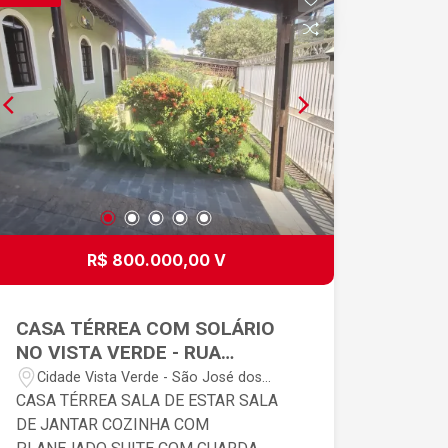
verde. Aceita permuta por casa de
menor valor na região leste. Agende já
uma visita e venha conhecer seu novo
lar no bairro mais valorizado da zona
leste de São José dos Campos!!
R$ 800.000,00 V
CASA TÉRREA COM SOLÁRIO
NO VISTA VERDE - RUA
TRANQUILA
Cidade Vista Verde - São José dos
Campos/SP
CASA TÉRREA SALA DE ESTAR SALA
DE JANTAR COZINHA COM