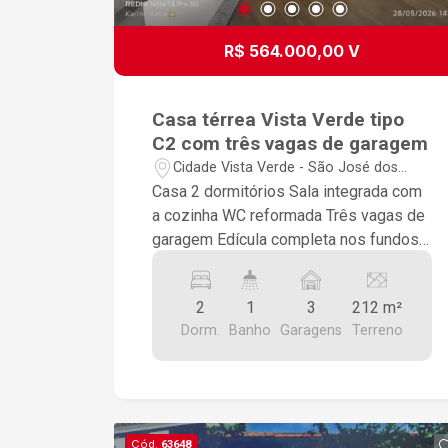
R$ 564.000,00 V
Casa térrea Vista Verde tipo
C2 com três vagas de garagem
Cidade Vista Verde - São José dos
Campos/SP
Casa 2 dormitórios Sala integrada com
a cozinha WC reformada Três vagas de
garagem Edícula completa nos fundos
Área de serviço coberta Churrasqueira
Reformada
2
1
3
212 m²
Dorm.
Banho
Garagens
Terreno
Cód.
63648