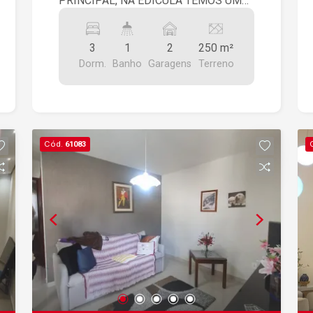
PRINCIPAL, NA EDÍCULA TEMOS UM
DORMITÓRIO, SALA, COZINHA E
BANHEIRO.
3
1
2
250 m²
Dorm.
Banho
Garagens
Terreno
Cód.
61083