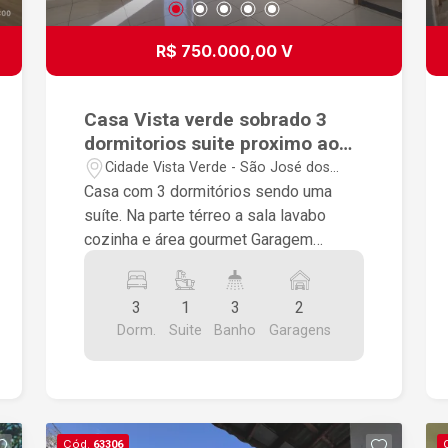
R$ 750.000,00 V
Casa Vista verde sobrado 3
dormitorios suite proximo ao
naguno
Cidade Vista Verde - São José dos
Campos/SP
Casa com 3 dormitórios sendo uma
suíte. Na parte térreo a sala lavabo
cozinha e área gourmet Garagem
coberta para dois carros Portão
automático Próximo do Nagumo
3
1
3
2
Próximo ao maior empreendimento da
Dorm.
Suite
Banho
Garagens
zona Leste.
Cód.
63306