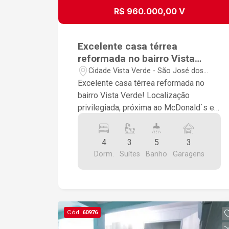
R$ 960.000,00 V
Excelente casa térrea
reformada no bairro Vista
Verde!
Cidade Vista Verde - São José dos
Campos/SP
Excelente casa térrea reformada no
bairro Vista Verde! Localização
privilegiada, próxima ao McDonald`s e
com fácil acesso às principais vias. O
imóvel conta com quatro dormitórios,
4
3
5
3
sendo três suítes, além de um
Dorm.
Suítes
Banho
Garagens
aconchegante jardim de inverno. Possui
ampla cozinha, sala com sanca, e uma
excelente área gourmet com lavabo
,perfeita para receber amigos e
familiares. A casa dispõe ainda de área
Cód.
60976
de serviço coberta, está totalmente