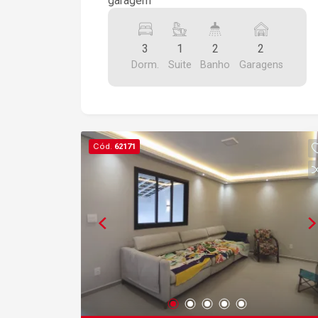
garagem
3
1
2
2
Dorm.
Suite
Banho
Garagens
Cód.
62171