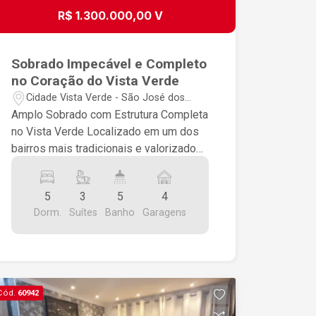
R$ 1.300.000,00 V
Sobrado Impecável e Completo
no Coração do Vista Verde
Cidade Vista Verde - São José dos
Campos/SP
Amplo Sobrado com Estrutura Completa
no Vista Verde Localizado em um dos
bairros mais tradicionais e valorizados
da cidade, este belo sobrado no Vista
Verde se destaca pela amplitude,
5
3
5
4
funcionalidade e excelente estado de
Dorm.
Suítes
Banho
Garagens
conservação. Em um terreno de 300 m²,
a residência foi cuidadosamente
planejada para oferecer conforto,
sofisticação e praticidade no dia a dia.
Composta por 5 quartos, sendo 3
Cód.
60942
suítes na parte inferior, a casa dispõe