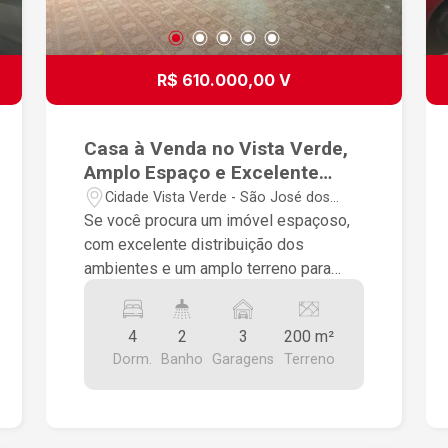
R$ 610.000,00 V
Casa à Venda no Vista Verde,
Amplo Espaço e Excelente
Potencial para sua Família
Cidade Vista Verde - São José dos
Campos/SP
Se você procura um imóvel espaçoso,
com excelente distribuição dos
ambientes e um amplo terreno para
aproveitar da melhor forma, esta casa
no Vista Verde é uma excelente
4
2
3
200 m²
oportunidade. Confira os principais
Dorm.
Banho
Garagens
Terreno
diferenciais: - Terreno com 200 m² - 4
dormitórios, sendo 3 no corpo principal
da casa e 1 quarto nos fundos, ideal
para hóspedes, escritório ou espaço