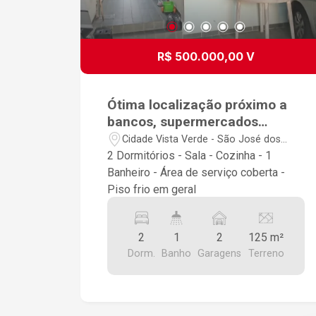
R$ 500.000,00 V
Ótima localização próximo a
bancos, supermercados
,escolas ,padaria
Cidade Vista Verde - São José dos
Campos/SP
2 Dormitórios - Sala - Cozinha - 1
Banheiro - Área de serviço coberta -
Piso frio em geral
2
1
2
125 m²
Dorm.
Banho
Garagens
Terreno