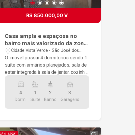
R$ 850.000,00 V
Casa ampla e espaçosa no
bairro mais valorizado da zona
leste!
Cidade Vista Verde - São José dos
Campos/SP
O imóvel possui 4 dormitórios sendo 1
suíte com armários planejados, sala de
estar integrada à sala de jantar, cozinha
ampla toda planejada, banheiro social,
àrea de serviço, àrea gourmet com
4
1
2
3
churrasqueira, 3 vagas de garagem
Dorm.
Suite
Banho
Garagens
sendo 2 cobertas e um quintal bem
espaçoso. Conta com ótima
localização, próximo a mercados,
escolas, feira e comércios em geral,
numa rua tranquila, com muita área
Cód.
62921