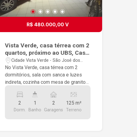
R$ 480.000,00 V
Vista Verde, casa térrea com 2
quartos, próximo ao UBS, Casa
do Idoso etc...
Cidade Vista Verde - São José dos
Campos/SP
No Vista Verde, casa térrea com 2
dormitórios, sala com sanca e luzes
indireta, cozinha com mesa de granito
fixada, copa, área serviço, wc social
com Blindex, garagem coberta com 2
2
1
2
125 m²
vagas, portão automatizado
Dorm.
Banho
Garagens
Terreno
Documentação toda em dia em caso de
necessitar financiamento