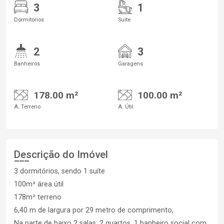
3
1
Dormitórios
Suite
2
3
Banheiros
Garagens
178.00 m²
100.00 m²
A. Terreno
A. Útil
Descrição do Imóvel
3 dormitórios, sendo 1 suíte
100m² área útil
178m² terreno
6,40 m de largura por 29 metro de comprimento,
Na parte de baixo 2 salas, 2 quartos, 1 banheiro social com