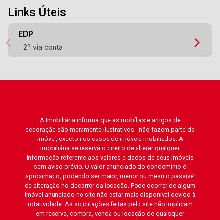
Links Úteis
EDP
2º via conta
A Imobiliária informa que as mobílias e artigos de
decoração são meramente ilustrativos - não fazem parte do
imóvel, exceto nos casos de imóveis mobiliados. A
imobiliária se reserva o direito de alterar qualquer
informação referente aos valores e dados de seus imóveis
sem aviso prévio. O valor anunciado do condomínio é
aproximado, podendo ser maior, menor ou mesmo passível
de alteração no decorrer da locação. Pode ocorrer de algum
imóvel anunciado no site não estar mais disponível devido à
rotatividade. As solicitações feitas pelo site não implicam
em reserva, compra, venda ou locação de quaisquer