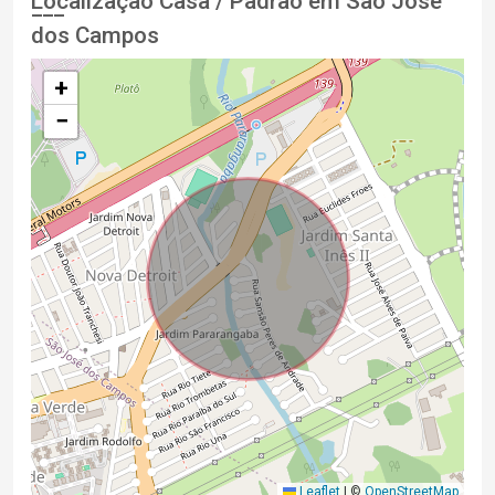
Localização Casa / Padrão em Sao Jose
dos Campos
+
−
Leaflet
|
©
OpenStreetMap