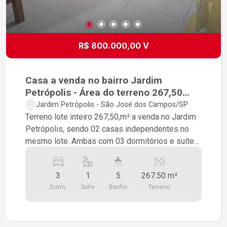
R$ 800.000,00 V
Casa a venda no bairro Jardim
Petrópolis - Área do terreno 267,50
sendo 02 casas construídas.
Jardim Petrópolis - São José dos Campos/SP
Terreno lote inteiro 267,50,m² a venda no Jardim
Petrópolis, sendo 02 casas independentes no
mesmo lote. Ambas com 03 dormitórios e suíte
Sobrado com 03 dormitórios sendo uma suíte,
total de dois banheiros e um escritório. Quintal e
3
1
5
267.50 m²
garagem para 05 carros. Ótima localização,
Dorm.
Suite
Banho
Terreno
acesso a Dutra , próximo de mercado, farmácias,
padaria, UBS e pronto socorro. Aceita permuta
apartamento de 02 dormitórios e pequeno valor