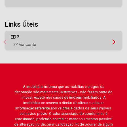
Links Úteis
EDP
2º via conta
A Imobiliária informa que as mobílias e artigos de
decoração são meramente ilustrativos - não fazem parte do
imóvel, exceto nos casos de imóveis mobiliados. A
imobiliária se reserva o direito de alterar qualquer
informação referente aos valores e dados de seus imóveis
sem aviso prévio. O valor anunciado do condomínio é
aproximado, podendo ser maior, menor ou mesmo passível
de alteração no decorrer da locação. Pode ocorrer de algum