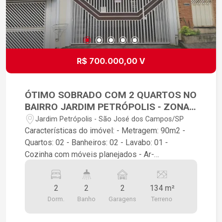
R$ 700.000,00 V
ÓTIMO SOBRADO COM 2 QUARTOS NO
BAIRRO JARDIM PETRÓPOLIS - ZONA
SUL DE SÃO JOSÉ DOS CAMPOS
Jardim Petrópolis - São José dos Campos/SP
Características do imóvel: - Metragem: 90m2 -
Quartos: 02 - Banheiros: 02 - Lavabo: 01 -
Cozinha com móveis planejados - Ar-
condicionado em um dos quartos - Divisória
sala/quarto, quando fechada transforma um dos
2
2
2
134 m²
quartos em suíte - Piso inferior: garagem, sala,
Dorm.
Banho
Garagens
Terreno
cozinha, quartos e área de lazer com
churrasqueira, banheiro de apoio e piscina - Piso