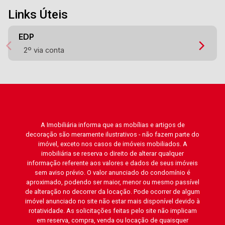
Links Úteis
EDP
2º via conta
A Imobiliária informa que as mobílias e artigos de
decoração são meramente ilustrativos - não fazem parte do
imóvel, exceto nos casos de imóveis mobiliados. A
imobiliária se reserva o direito de alterar qualquer
informação referente aos valores e dados de seus imóveis
sem aviso prévio. O valor anunciado do condomínio é
aproximado, podendo ser maior, menor ou mesmo passível
de alteração no decorrer da locação. Pode ocorrer de algum
imóvel anunciado no site não estar mais disponível devido à
rotatividade. As solicitações feitas pelo site não implicam
em reserva, compra, venda ou locação de quaisquer