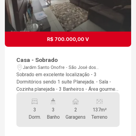
R$ 700.000,00 V
Casa - Sobrado
Jardim Santo Onofre - São José dos
Campos/SP
Sobrado em excelente localização - 3
Dormitórios sendo 1 suíte Planejada. - Sala -
Cozinha planejada - 3 Banheiros - Área gourmet
com churrasqueira - Sotão - 2 Vagas de
garagens - Área de serviço - Nos fundos um
3
3
2
137m²
terreno de 137 m² escriturado, podendo fazer
Dorm.
Banho
Garagens
Terreno
mais uma casa ou uma linda área de lazer com
piscina. - ( OBS: SÓ VENDE OS DOS JUNTOS.)