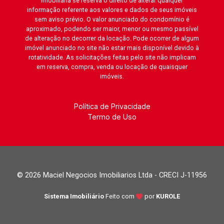
imobiliária se reserva o direito de alterar qualquer
informação referente aos valores e dados de seus imóveis
sem aviso prévio. O valor anunciado do condomínio é
aproximado, podendo ser maior, menor ou mesmo passível
de alteração no decorrer da locação. Pode ocorrer de algum
imóvel anunciado no site não estar mais disponível devido à
rotatividade. As solicitações feitas pelo site não implicam
em reserva, compra, venda ou locação de quaisquer
imóveis.
Política de Privacidade
Termo de Uso
© 2026 Maciel Negocios Imobiliarios Ltda - CRECI J-11956
Sistema Imobiliário
Feito com
por
KUROLE