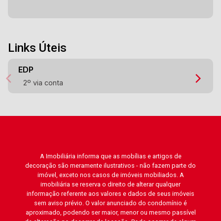
Links Úteis
EDP
2º via conta
A Imobiliária informa que as mobílias e artigos de
decoração são meramente ilustrativos - não fazem parte do
imóvel, exceto nos casos de imóveis mobiliados. A
imobiliária se reserva o direito de alterar qualquer
informação referente aos valores e dados de seus imóveis
sem aviso prévio. O valor anunciado do condomínio é
aproximado, podendo ser maior, menor ou mesmo passível