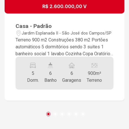
R$ 2.600.000,00 V
Casa - Padrão
Jardim Esplanada II - São José dos Campos/SP
Terreno 900 m2 Construções 380 m2 Portões
automáticos 5 dormitórios sendo 3 suites 1
banheiro social 1 lavabo Cozinha Copa Oratório
3 salas Piscina Área gourmet (churrasqueira,
fogão a lenha, forno de pizza) Banheiro externo
5
6
6
900m²
Lavanderia Dispensa Pomar Escritorio 3 jardins
Dorm.
Banho
Garagens
Terreno
Garagem para 06 carros