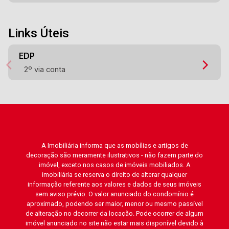
Links Úteis
EDP
2º via conta
A Imobiliária informa que as mobílias e artigos de
decoração são meramente ilustrativos - não fazem parte do
imóvel, exceto nos casos de imóveis mobiliados. A
imobiliária se reserva o direito de alterar qualquer
informação referente aos valores e dados de seus imóveis
sem aviso prévio. O valor anunciado do condomínio é
aproximado, podendo ser maior, menor ou mesmo passível
de alteração no decorrer da locação. Pode ocorrer de algum
imóvel anunciado no site não estar mais disponível devido à