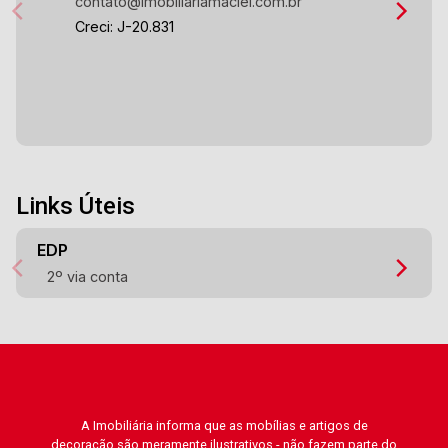
contato@imobiliariamaciel.com.br
Creci: J-20.831
Links Úteis
EDP
2º via conta
A Imobiliária informa que as mobílias e artigos de
decoração são meramente ilustrativos - não fazem parte do