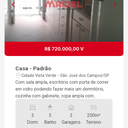
R$ 720.000,00 V
Casa - Padrão
Cidade Vista Verde - São José dos Campos/SP
Com sala ampla, escritório com porta de correr
em vidro podendo fazer mais um dormitório,
cozinha com gabinete, copa ampla com
armários, 2 dormitórios, sendo uma suíte com
box, churrasqueira coberta nos fundos e edícula
3
3
2
200m²
com 1 dormitório e wc (suíte) e lavanderia
Dorm.
Banho
Garagens
Terreno
coberta, 2 vagas de garagem coberta. Excelente