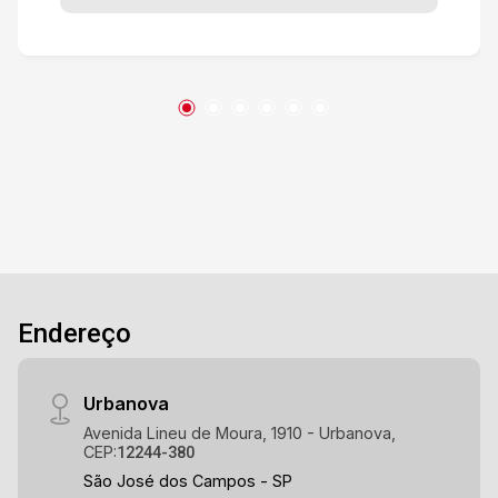
localização, próximo ao spani atacadista,
supermercados, agências bancárias, farmácias,
pontos de comércio em diversos seguimentos,
igrejas, fácil acesso a Dutra, fácil acesso ao
hospital municipal, centro e shoppings da
cidade e etc.
Endereço
Urbanova
Avenida Lineu de Moura, 1910 - Urbanova,
CEP:
12244-380
São José dos Campos - SP