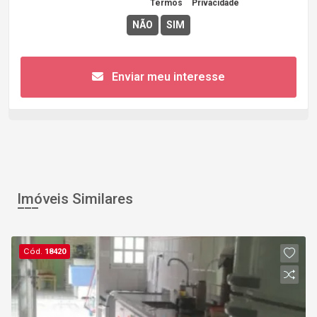
Concordo com os
Termos
e
Privacidade
Enviar meu interesse
Imóveis Similares
Cód.
18420