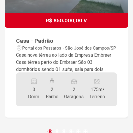
R$ 850.000,00 V
Casa - Padrão
Portal dos Passaros - São José dos Campos/SP
Casa nova térrea ao lado da Empresa Embraer
Casa térrea perto do Embraer São 03
dormitórios sendo 01 suíte, sala para dois
ambientes estar e jantar, jardim de inverno,
cozinha, área de serviços, amplo quintal área
3
2
2
175m²
gourmet, 02 vagas de garagem cobertas.
Dorm.
Banho
Garagens
Terreno