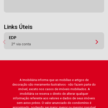
Links Úteis
EDP
2º via conta
A Imobiliária informa que as mobílias e artigos de
decoração são meramente ilustrativos - não fazem parte do
imóvel, exceto nos casos de imóveis mobiliados. A
imobiliária se reserva o direito de alterar qualquer
informação referente aos valores e dados de seus imóveis
sem aviso prévio. O valor anunciado do condomínio é
aproximado, podendo ser maior, menor ou mesmo passível