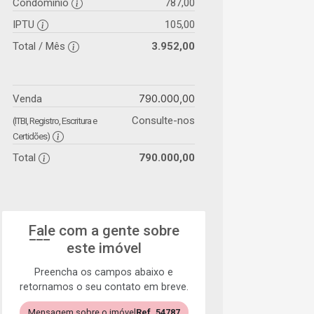
Condomínio
787,00
IPTU
105,00
Total / Mês
3.952,00
790.000,00
Venda
Consulte-nos
(ITBI, Registro, Escritura e
Certidões)
Total
790.000,00
Fale com a gente sobre
este imóvel
Preencha os campos abaixo e
retornamos o seu contato em breve.
Mensagem sobre o imóvel
Ref. 54787