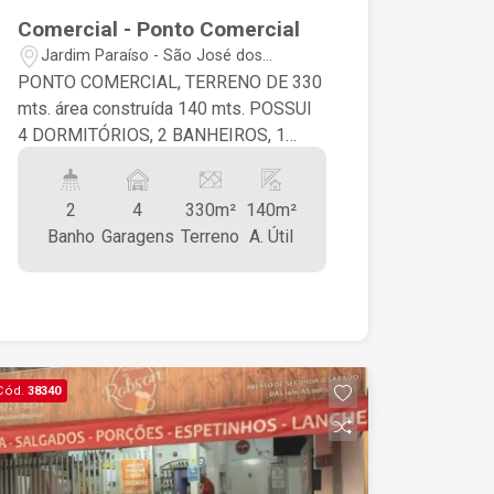
Comercial - Ponto Comercial
Jardim Paraíso - São José dos
Campos/SP
PONTO COMERCIAL, TERRENO DE 330
mts. área construída 140 mts. POSSUI
4 DORMITÓRIOS, 2 BANHEIROS, 1
SALA, 1 COZINHA CONJUGADA COM A
COPA, QUINTAL, GARAGEM PARA 4
2
4
330m²
140m²
VEÍCULOS. PROXIMO AO SHOPING
Banho
Garagens
Terreno
A. Útil
ORIENTE, ACEITA PERMUTA POR
IMOVEL DE MENOR VALOR COMO
PARTE DE PAGAMENTO.
Cód.
38340