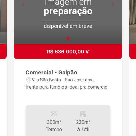
Imagem em
preparação
disponível em breve
R$ 636.000,00 V
Comercial - Galpão
Vila São Bento - Sao Jose dos
Campos/SP
frente para tamoios ideal pra comercio
300m²
220m²
Terreno
A. Útil