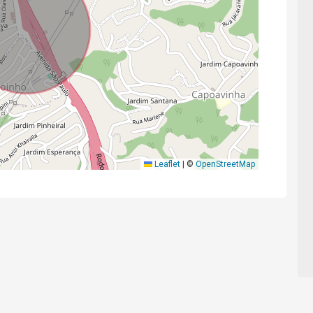
Leaflet
|
©
OpenStreetMap