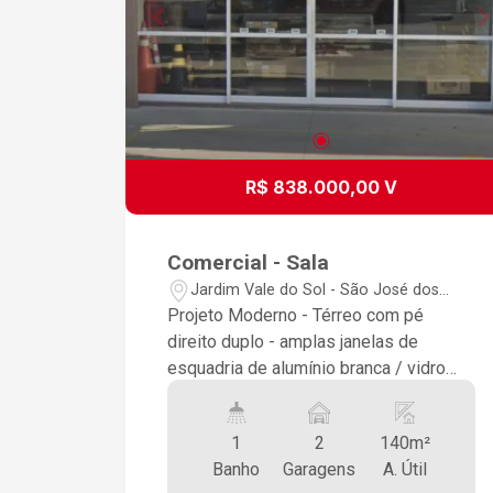
R$ 838.000,00 V
Comercial - Sala
Jardim Vale do Sol - São José dos
Campos/SP
Projeto Moderno - Térreo com pé
direito duplo - amplas janelas de
esquadria de alumínio branca / vidro
com muita iluminação natural e
iluminação de LED com design - 02
1
2
140m²
sanitários completos para deficientes -
Banho
Garagens
A. Útil
ar condicionado inferior/superior -