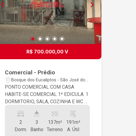
R$ 700.000,00 V
Comercial - Prédio
Bosque dos Eucaliptos - São José dos
Campos/SP
PONTO COMERCIAL COM CASA
HABITE-SE COMERCIAL 1º EDICULA: 1
DORMITORIO, SALA, COZINHA E WC 2º
EDICULA: 1 DORMITORIO, SALA,
COZINHA E WC
2
3
137m²
191m²
Dorm.
Banho
Terreno
A. Útil