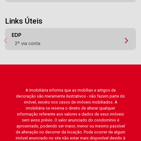
Links Úteis
EDP
2º via conta
A Imobiliária informa que as mobílias e artigos de
decoração são meramente ilustrativos - não fazem parte do
imóvel, exceto nos casos de imóveis mobiliados. A
imobiliária se reserva o direito de alterar qualquer
informação referente aos valores e dados de seus imóveis
sem aviso prévio. O valor anunciado do condomínio é
aproximado, podendo ser maior, menor ou mesmo passível
de alteração no decorrer da locação. Pode ocorrer de algum
imóvel anunciado no site não estar mais disponível devido à