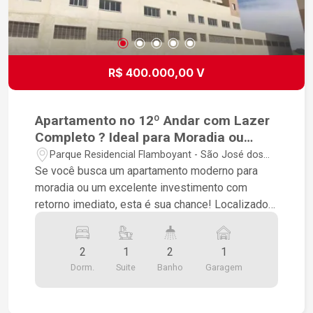
R$ 400.000,00 V
Apartamento no 12º Andar com Lazer
Completo ? Ideal para Moradia ou
Investimento
Parque Residencial Flamboyant - São José dos
Campos/SP
Se você busca um apartamento moderno para
moradia ou um excelente investimento com
retorno imediato, esta é sua chance! Localizado
no 12º andar do Boulevard Flamboyant, este
imóvel oferece 57 m² bem distribuídos com 2
2
1
2
1
dormitórios (sendo 1 suíte), vaga coberta , e uma
Dorm.
Suite
Banho
Garagem
estrutura de condomínio completo: Piscina
Academia Quadra esportiva salão de festas
Churrasqueira Salao de jogos Brinquedoteca