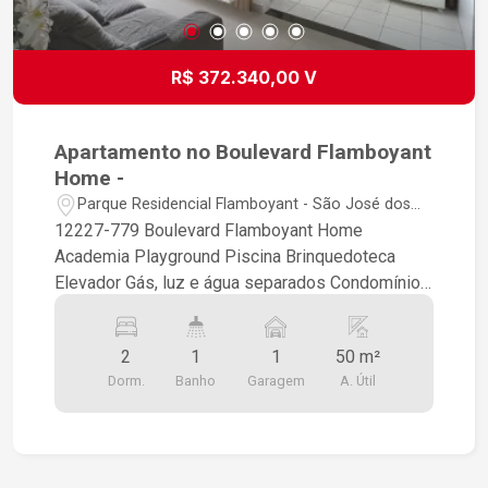
R$ 372.340,00 V
Apartamento no Boulevard Flamboyant
Home -
Parque Residencial Flamboyant - São José dos
Campos/SP
12227-779 Boulevard Flamboyant Home
Academia Playground Piscina Brinquedoteca
Elevador Gás, luz e água separados Condomínio
327,00- 50 m², Proprietário mora 2 dormitórios 1
banheiro 1 garagem coberta Mobiliado inteiro
2
1
1
50 m²
Iptu 700,00 Aceita financiamento Aceito permuta
Dorm.
Banho
Garagem
A. Útil
por casas ou apto maior