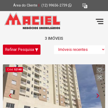
Área do Cliente
|
(12) 99656-2739
3 IMÓVEIS
Refinar Pesquisa
Cód.
52140