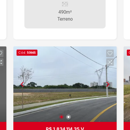
frente à Troina Pizzaria avalia permutas
490m²
Terreno
Cód.
50665
R$ 1.834.114,35 V