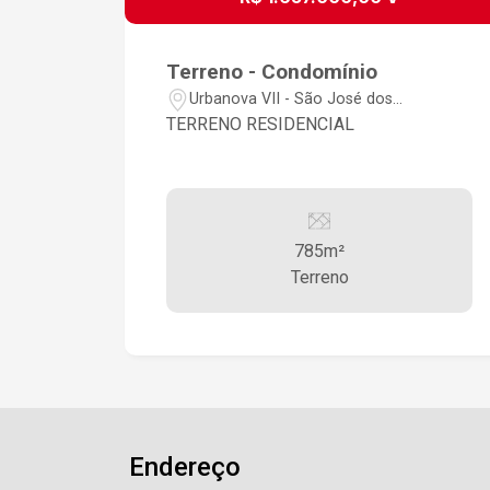
em Av. Maria de Lourdes Friggi -
Urbanova
Terreno - Condomínio
Urbanova VII - São José dos
Campos/SP
TERRENO RESIDENCIAL
785m²
Terreno
Endereço