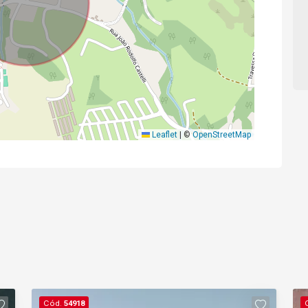
Leaflet
|
©
OpenStreetMap
Cód.
54918