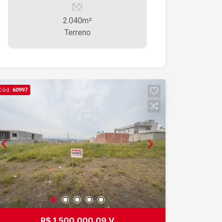
2.040m²
Terreno
Cód.
60997
R$ 1.500.000,09 V